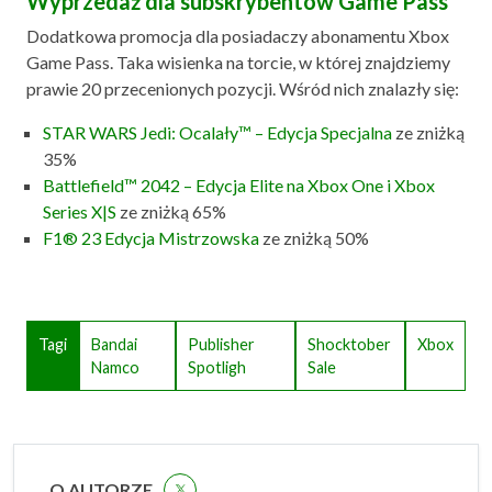
Wyprzedaż dla subskrybentów Game Pass
Dodatkowa promocja dla posiadaczy abonamentu Xbox
Game Pass. Taka wisienka na torcie, w której znajdziemy
prawie 20 przecenionych pozycji. Wśród nich znalazły się:
STAR WARS Jedi: Ocalały™ – Edycja Specjalna
ze zniżką
35%
Battlefield™ 2042 – Edycja Elite na Xbox One i Xbox
Series X|S
ze zniżką 65%
F1® 23 Edycja Mistrzowska
ze zniżką 50%
Tagi
Bandai
Publisher
Shocktober
Xbox
Namco
Spotligh
Sale
O AUTORZE