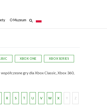
ety
O Muzeum
SSIC
XBOX ONE
XBOX SERIES
i współczesne gry dla Xbox Classic, Xbox 360,
Q
R
S
T
U
V
W
X
Y
Z