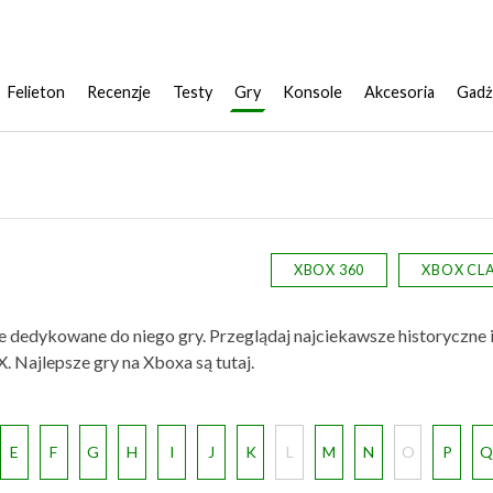
Felieton
Recenzje
Testy
Gry
Konsole
Akcesoria
Gadż
XBOX 360
XBOX CLA
e dedykowane do niego gry. Przeglądaj najciekawsze historyczne 
. Najlepsze gry na Xboxa są tutaj.
E
F
G
H
I
J
K
L
M
N
O
P