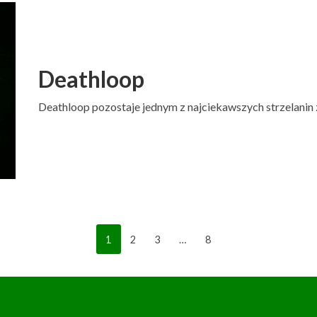
Deathloop
Deathloop pozostaje jednym z najciekawszych strzelanin
1
2
3
…
8