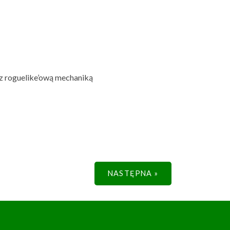
 z roguelike’ową mechaniką
NASTĘPNA
»