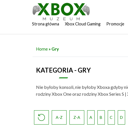
Strona główna
Xbox Cloud Gaming
Promocje
Home
» Gry
KATEGORIA - GRY
Nie byłoby konsoli, nie byłoby Xboxa gdyby ni
rodziny Xbox One oraz rodziny Xbox Series S | X
A-Z
Z-A
A
B
C
D