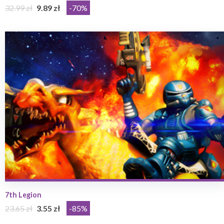
32.99 zł
9.89 zł
-70%
7th Legion
23.65 zł
3.55 zł
-85%