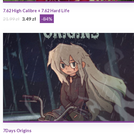
7.62 High Calibre + 7.62 Hard Life
21.99 zł
3.49 zł
-84%
7Days Origins