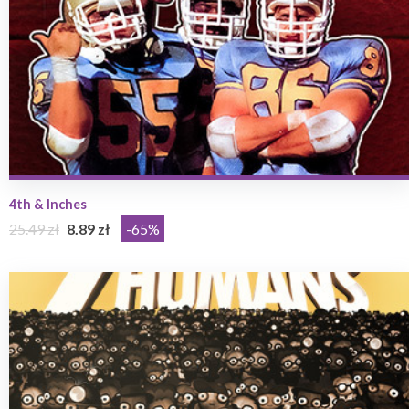
4th & Inches
25.49 zł
8.89 zł
-65%