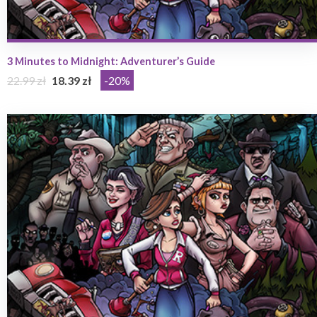
3 Minutes to Midnight: Adventurer’s Guide
22.99 zł
18.39 zł
-20%