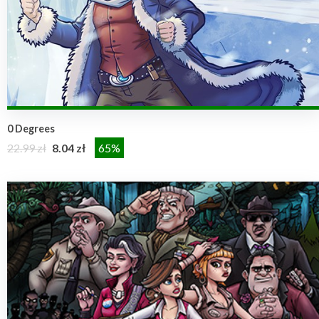
0 Degrees
22.99 zł
8.04 zł
65%