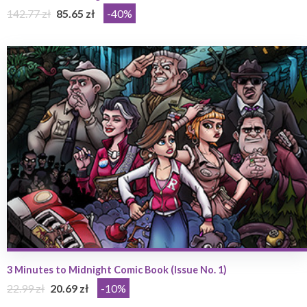
142.77 zł
85.65 zł
-40%
3 Minutes to Midnight Comic Book (Issue No. 1)
22.99 zł
20.69 zł
-10%