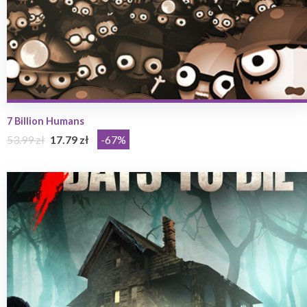
7 Billion Humans
53.99 zł
17.79 zł
-67%