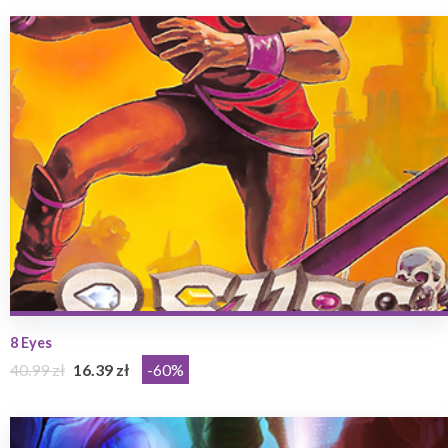
8 Eyes
40.99 zł
16.39 zł
-60%