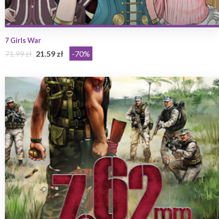
7 Girls War
71.99 zł
21.59 zł
-70%