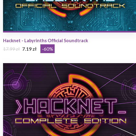
Hacknet - Labyrinths Official Soundtrack
17.99 zł
7.19 zł
-60%