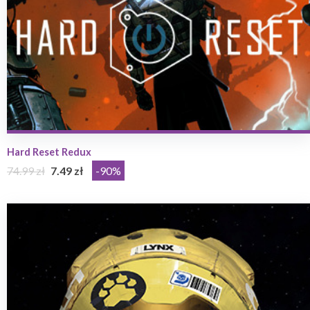
Hard Reset Redux
74.99 zł
7.49 zł
-90%