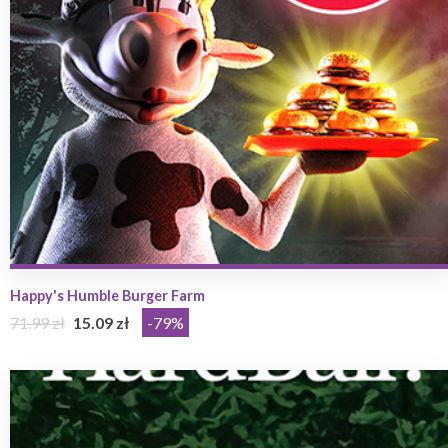
Happy's Humble Burger Farm
71.99 zł
15.09 zł
-79%