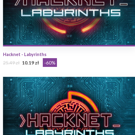
Hacknet - Labyrinths
25.49 zł
10.19 zł
-60%