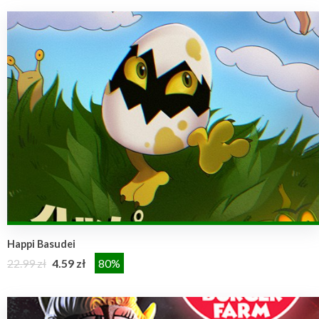
Happi Basudei
22.99 zł
4.59 zł
80%