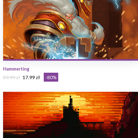
Hammerting
89.99 zł
17.99 zł
-80%