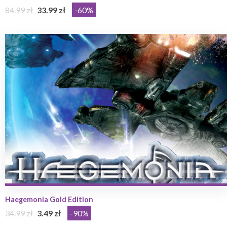
84.99 zł
33.99 zł
-60%
Haegemonia Gold Edition
34.99 zł
3.49 zł
-90%