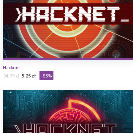
Hacknet
34.99 zł
5.25 zł
-85%