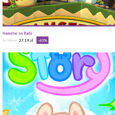
Hamster on Rails
67.99 zł
27.19 zł
-60%