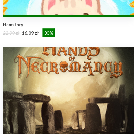
Hamstory
22.99 zł
16.09 zł
30%