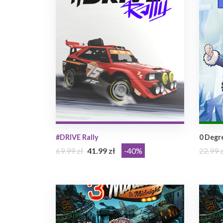
#DRIVE Rally
0 Degr
69.99 zł
41.99 zł
-40%
22.99 z