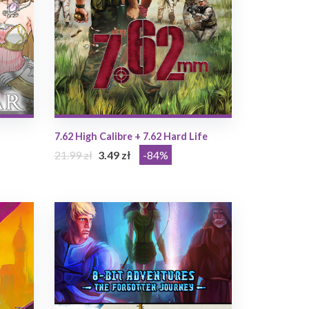
7.62 High Calibre + 7.62 Hard Life
21.99 zł
3.49 zł
-84%