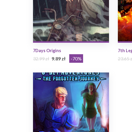
7Days Origins
7th Le
32.99 zł
9.89 zł
-70%
23.65 z