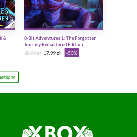
k &
8-Bit Adventures 1: The Forgotten
Journey Remastered Edition
35.99 zł
17.99 zł
-50%
astępna