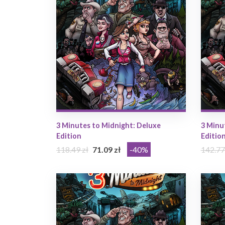
3 Minutes to Midnight: Deluxe
3 Minu
Edition
Editio
118.49 zł
71.09 zł
-40%
142.77