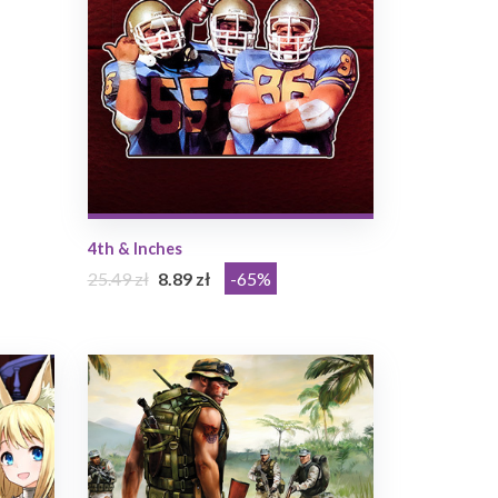
4th & Inches
25.49 zł
8.89 zł
-65%