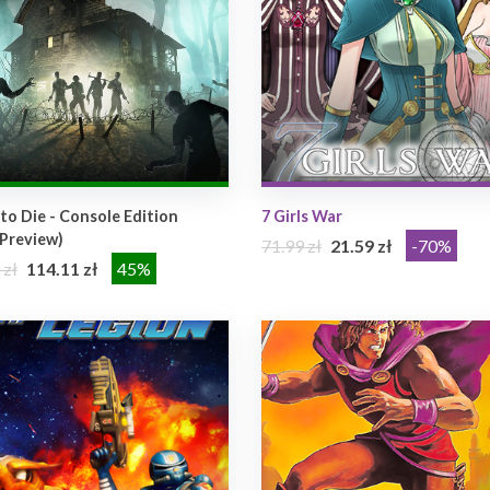
to Die - Console Edition
7 Girls War
Preview)
71.99 zł
21.59 zł
-70%
 zł
114.11 zł
45%