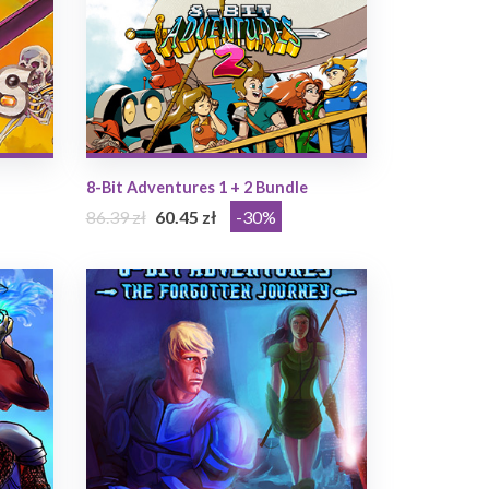
8-Bit Adventures 1 + 2 Bundle
86.39 zł
60.45 zł
-30%