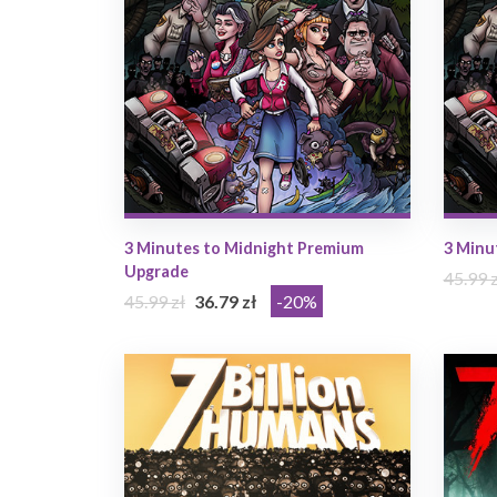
3 Minutes to Midnight Premium
3 Minu
Upgrade
45.99 z
45.99 zł
36.79 zł
-20%