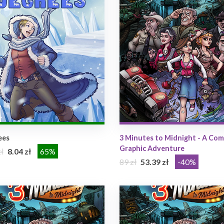
ees
3 Minutes to Midnight - A Co
Graphic Adventure
ł
8.04 zł
65%
89 zł
53.39 zł
-40%