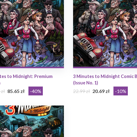
tes to Midnight: Premium
3 Minutes to Midnight Comic 
n
(Issue No. 1)
 zł
85.65 zł
-40%
22.99 zł
20.69 zł
-10%