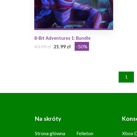
8-Bit Adventures 1: Bundle
43.99 zł
21.99 zł
-50%
1
Na skróty
Kons
Strona główna
Felieton
Xbox C