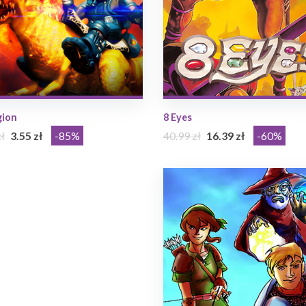
gion
8 Eyes
ł
3.55 zł
-85%
40.99 zł
16.39 zł
-60%