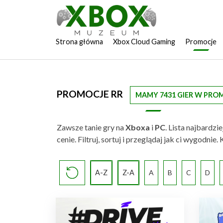
Strona główna
Xbox Cloud Gaming
Promocje
PROMOCJE RR
MAMY 7431 GIER W PRO
Zawsze tanie gry na
Xboxa
i
PC
. Lista najbardz
cenie. Filtruj, sortuj i przeglądaj jak ci wygodn
A-Z
Z-A
A
B
C
D