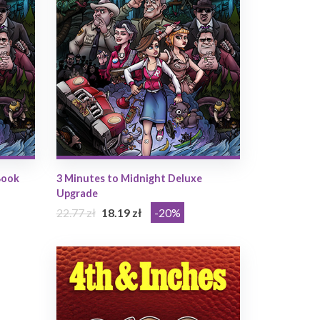
Book
3 Minutes to Midnight Deluxe
Upgrade
22.77 zł
18.19 zł
-20%