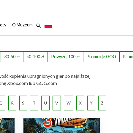
ety
O Muzeum
30-50 zł
50-100 zł
Powyżej 100 zł
Promocje GOG
Prom
wość kupienia upragnionych gier po najniższej
ą stronę Xbox.com lub GOG.com
Q
R
S
T
U
V
W
X
Y
Z