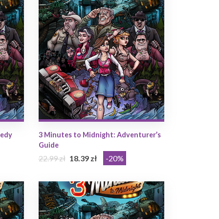
medy
3 Minutes to Midnight: Adventurer’s
Guide
22.99 zł
18.39 zł
-20%