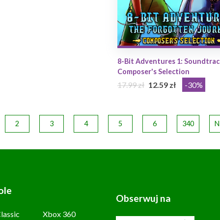
8-Bit Adventures 1: Soundtrac
Composer's Selection
17.99 zł
12.59 zł
-30%
2
3
4
5
6
340
N
ole
Obserwuj na
lassic
Xbox 360