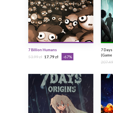
7 Billion Humans
7 Days 
(Game 
53.99 zł
17.79 zł
-67%
207.49