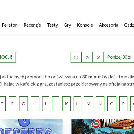
Felieton
Recenzje
Testy
Gry
Konsole
Akcesoria
Gadż
MOCJI!
Poniżej 30 zł
iej aktualnych promocji bo odświeżana co
30 minut
by dać ci możli
ie. Klikając w kafelek z grą, zostaniesz przekierowany na oficjaln
E
F
G
H
I
J
K
L
M
N
O
P