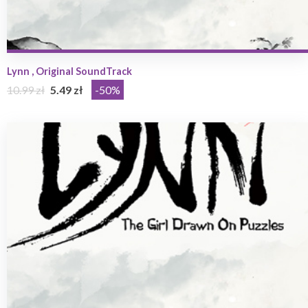
Lynn , Original SoundTrack
10.99 zł
5.49 zł
-50%