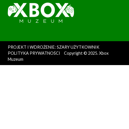
PROJEKT I WDROŻENIE: SZARY UŻYTKOWNIK
POLITYKA PRYWATNOŚCI
Copyright © 2025. Xbox
Muzeum