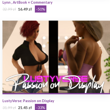
Lynn , ArtBook + Commentary
32.99 zł
16.49 zł
-50%
LustyVerse: Passion on Display
31.99 zł
21.45 zł
-33%