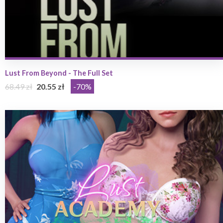
Lust From Beyond - The Full Set
68.49 zł
20.55 zł
-70%