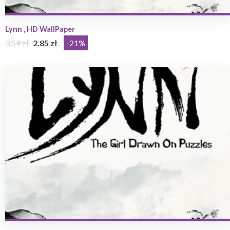
Lynn , HD WallPaper
3.59 zł
2.85 zł
-21%