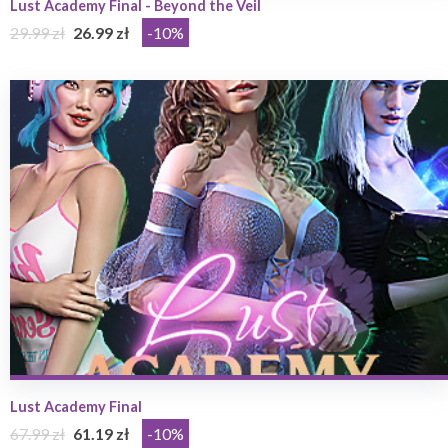
Lust Academy Final - Beyond the Veil
29.99 zł
26.99 zł
-10%
Lust Academy Final
67.99 zł
61.19 zł
-10%