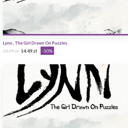
Lynn , The Girl Drawn On Puzzles
28.99 zł
14.49 zł
-50%