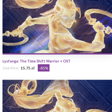
Lysfanga: The Time Shift Warrior + OST
104.99 zł
15.75 zł
-85%