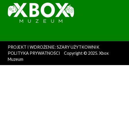
PROJEKT I WDROŻENIE: SZARY UŻYTKOWNIK
POLITYKA PRYWATNOŚCI
Copyright © 2025. Xbox
Muzeum