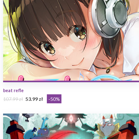
beat refle
107.99 zł
53.99 zł
-50%