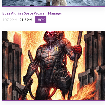
Buzz Aldrin's Space Program Manager
107.99 zł
21.59 zł
-80%