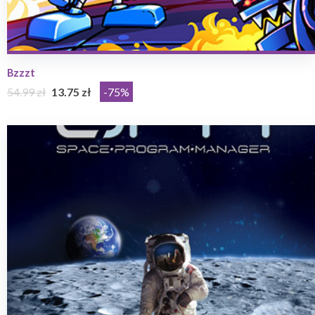
Bzzzt
54.99 zł
13.75 zł
-75%