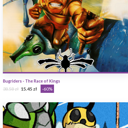
Bugriders - The Race of Kings
38.58 zł
15.45 zł
-60%