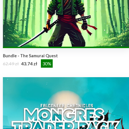
Bundle - The Samurai Quest
62.49 zł
43.74 zł
30%