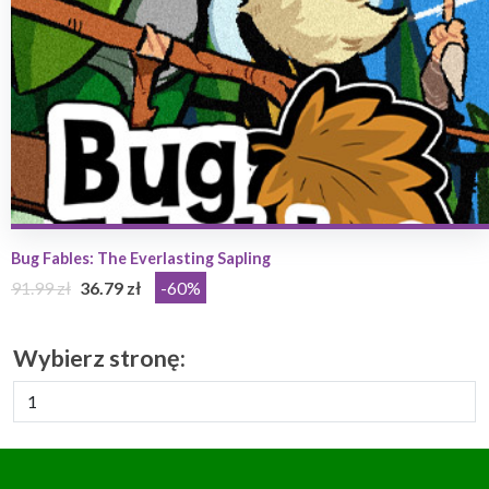
Bug Fables: The Everlasting Sapling
91.99 zł
36.79 zł
-60%
Wybierz stronę: