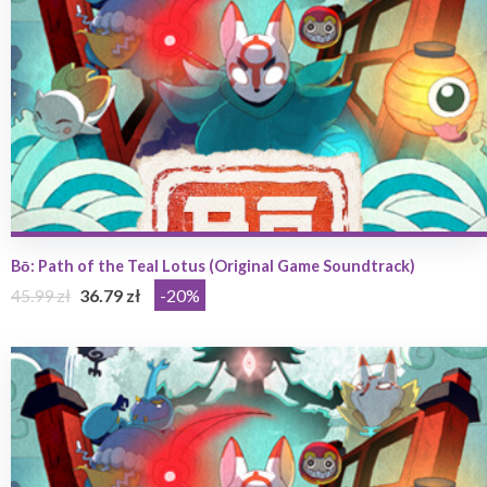
Bō: Path of the Teal Lotus (Original Game Soundtrack)
45.99 zł
36.79 zł
-20%