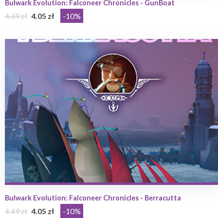
Bulwark Evolution: Falconeer Chronicles - GunBoat
4.49 zł
4.05 zł
-10%
Bulwark Evolution: Falconeer Chronicles - Berracutta
4.49 zł
4.05 zł
-10%