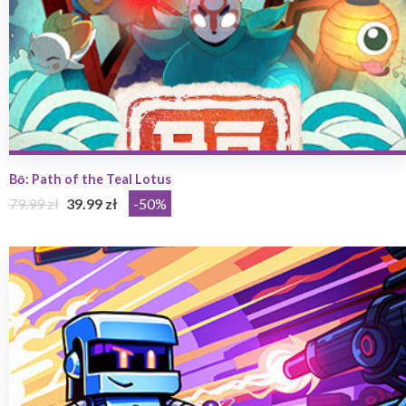
Bō: Path of the Teal Lotus
79.99 zł
39.99 zł
-50%