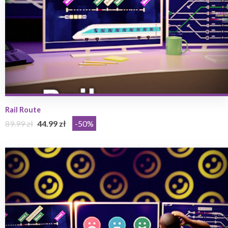
Rail Route
89.99 zł
44.99 zł
-50%