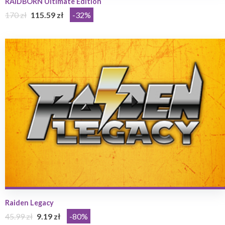
RAIDBORN Ultimate Edition
170 zł
115.59 zł
-32%
Raiden Legacy
45.99 zł
9.19 zł
-80%