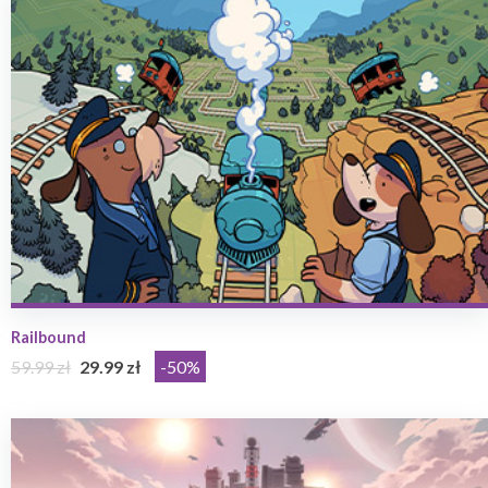
Railbound
59.99 zł
29.99 zł
-50%