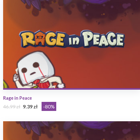
Rage in Peace
46.99 zł
9.39 zł
-80%