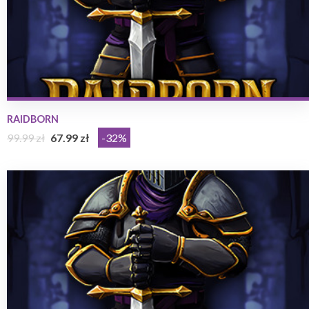
RAIDBORN
99.99 zł
67.99 zł
-32%