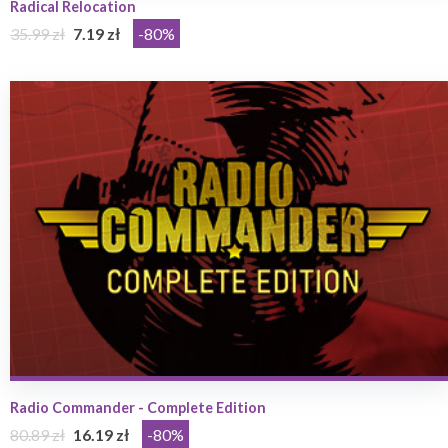
Radical Relocation
35.99 zł
7.19 zł
-80%
Radio Commander - Complete Edition
80.89 zł
16.19 zł
-80%