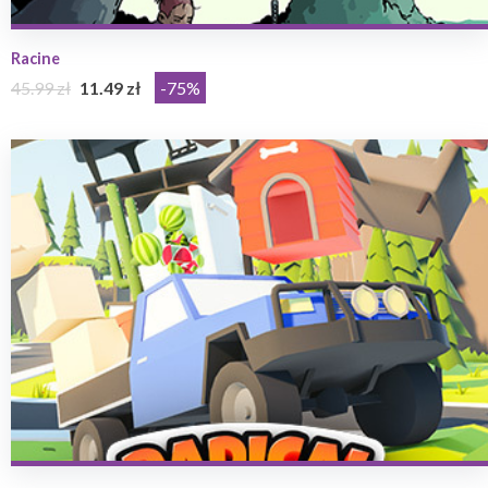
Racine
45.99 zł
11.49 zł
-75%