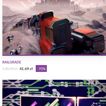
RAILGRADE
138.99 zł
41.69 zł
-70%