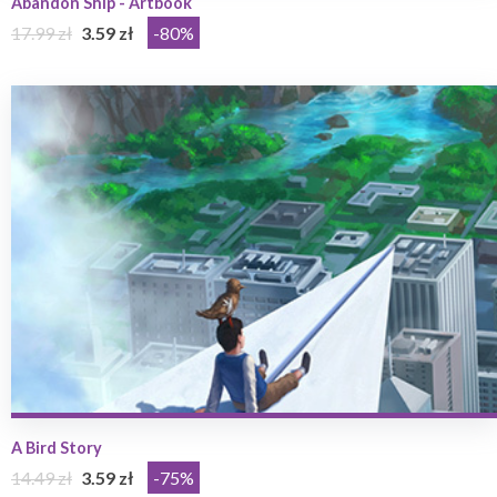
Abandon Ship - Artbook
17.99 zł
3.59 zł
-80%
A Bird Story
14.49 zł
3.59 zł
-75%