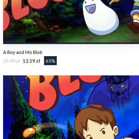
A Boy and His Blob
35.99 zł
12.59 zł
65%