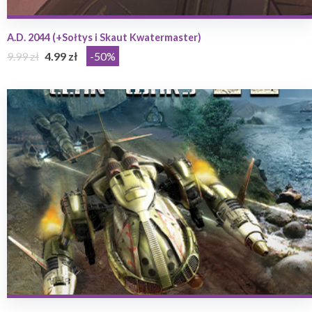
A.D. 2044 (+Sołtys i Skaut Kwatermaster)
9.99 zł
4.99 zł
-50%