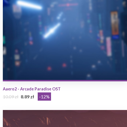
Aaero2 - Arcade Paradise OST
10.09 zł
8.89 zł
-12%