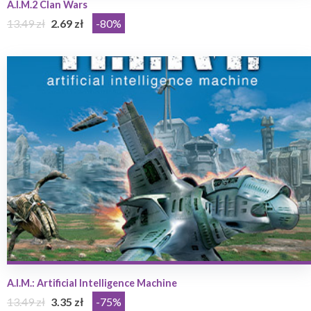
A.I.M.2 Clan Wars
13.49 zł
2.69 zł
-80%
A.I.M.: Artificial Intelligence Machine
13.49 zł
3.35 zł
-75%