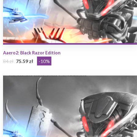
Aaero2: Black Razor Edition
84 zł
75.59 zł
-10%