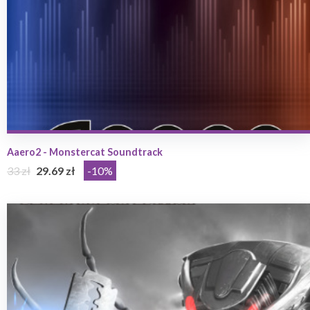
Aaero2 - Monstercat Soundtrack
33 zł
29.69 zł
-10%