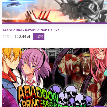
Aaero2: Black Razor Edition Deluxe
125 zł
112.49 zł
-10%