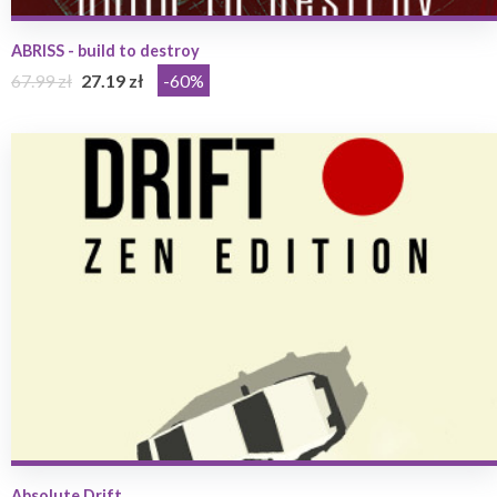
ABRISS - build to destroy
67.99 zł
27.19 zł
-60%
Absolute Drift