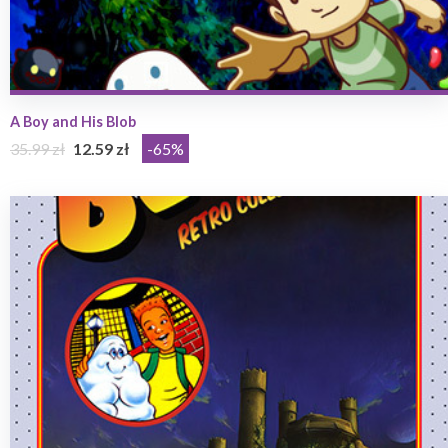
A Boy and His Blob
35.99 zł
12.59 zł
-65%