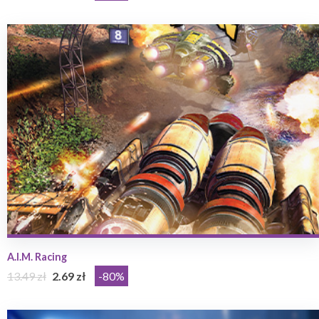
A.I.M. Racing
13.49 zł
2.69 zł
-80%