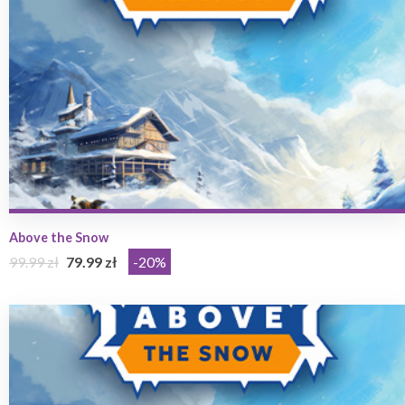
Above the Snow
99.99 zł
79.99 zł
-20%