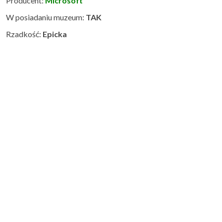
Producent:
Microsoft
W posiadaniu muzeum:
TAK
Rzadkość:
Epicka