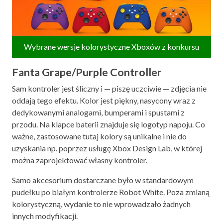
Wybrane wersje kolorystyczne Xboxów z konkursu
Fanta Grape/Purple Controller
Sam kontroler jest śliczny i — piszę uczciwie — zdjęcia nie
oddają tego efektu. Kolor jest piękny, nasycony wraz z
dedykowanymi analogami, bumperami i spustami z
przodu. Na klapce baterii znajduje się logotyp napoju. Co
ważne, zastosowane tutaj kolory są unikalne i nie do
uzyskania np. poprzez usługę Xbox Design Lab, w której
można zaprojektować własny kontroler.
Samo akcesorium dostarczane było w standardowym
pudełku po białym kontrolerze Robot White. Poza zmianą
kolorystyczną, wydanie to nie wprowadzało żadnych
innych modyfikacji.