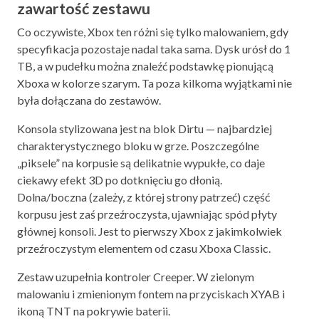
zawartość zestawu
Co oczywiste, Xbox ten różni się tylko malowaniem, gdy
specyfikacja pozostaje nadal taka sama. Dysk urósł do 1
TB, a w pudełku można znaleźć podstawkę pionującą
Xboxa w kolorze szarym. Ta poza kilkoma wyjątkami nie
była dołączana do zestawów.
Konsola stylizowana jest na blok Dirtu — najbardziej
charakterystycznego bloku w grze. Poszczególne
„piksele” na korpusie są delikatnie wypukłe, co daje
ciekawy efekt 3D po dotknięciu go dłonią.
Dolna/boczna (zależy, z której strony patrzeć) część
korpusu jest zaś przeźroczysta, ujawniając spód płyty
głównej konsoli. Jest to pierwszy Xbox z jakimkolwiek
przeźroczystym elementem od czasu Xboxa Classic.
Zestaw uzupełnia kontroler Creeper. W zielonym
malowaniu i zmienionym fontem na przyciskach XYAB i
ikoną TNT na pokrywie baterii.