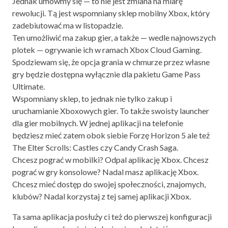
Jednak umówmy się — to nie jest zmiana na miarę
rewolucji. Tą jest wspomniany sklep mobilny Xbox, który
zadebiutować ma w listopadzie.
Ten umożliwić ma zakup gier, a także — wedle najnowszych
plotek — ogrywanie ich w ramach Xbox Cloud Gaming.
Spodziewam się, że opcja grania w chmurze przez własne
gry będzie dostępna wyłącznie dla pakietu Game Pass
Ultimate.
Wspomniany sklep, to jednak nie tylko zakup i
uruchamianie Xboxowych gier. To także swoisty launcher
dla gier mobilnych. W jednej aplikacji na telefonie
będziesz mieć zatem obok siebie Forzę Horizon 5 ale też
The Elter Scrolls: Castles czy Candy Crash Saga.
Chcesz pograć w mobilki? Odpal aplikację Xbox. Chcesz
pograć w gry konsolowe? Nadal masz aplikację Xbox.
Chcesz mieć dostęp do swojej społeczności, znajomych,
klubów? Nadal korzystaj z tej samej aplikacji Xbox.
Ta sama aplikacja posłuży ci też do pierwszej konfiguracji