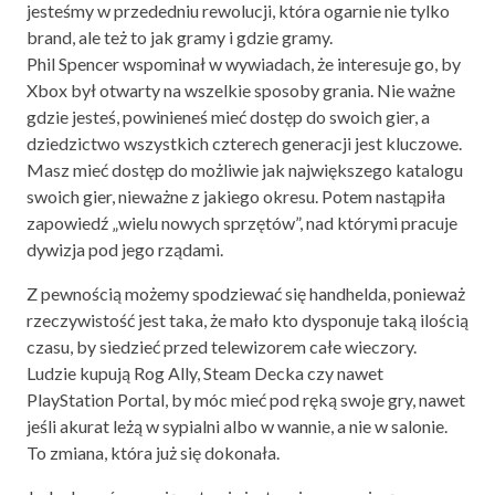
jesteśmy w przededniu rewolucji, która ogarnie nie tylko
brand, ale też to jak gramy i gdzie gramy.
Phil Spencer wspominał w wywiadach, że interesuje go, by
Xbox był otwarty na wszelkie sposoby grania. Nie ważne
gdzie jesteś, powinieneś mieć dostęp do swoich gier, a
dziedzictwo wszystkich czterech generacji jest kluczowe.
Masz mieć dostęp do możliwie jak największego katalogu
swoich gier, nieważne z jakiego okresu. Potem nastąpiła
zapowiedź „wielu nowych sprzętów”, nad którymi pracuje
dywizja pod jego rządami.
Z pewnością możemy spodziewać się handhelda, ponieważ
rzeczywistość jest taka, że mało kto dysponuje taką ilością
czasu, by siedzieć przed telewizorem całe wieczory.
Ludzie kupują Rog Ally, Steam Decka czy nawet
PlayStation Portal, by móc mieć pod ręką swoje gry, nawet
jeśli akurat leżą w sypialni albo w wannie, a nie w salonie.
To zmiana, która już się dokonała.