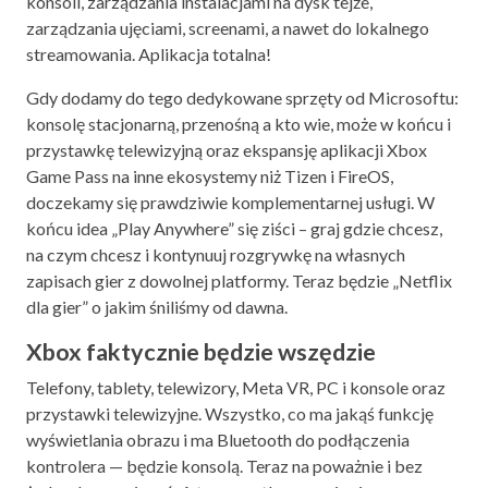
konsoli, zarządzania instalacjami na dysk tejże,
zarządzania ujęciami, screenami, a nawet do lokalnego
streamowania. Aplikacja totalna!
Gdy dodamy do tego dedykowane sprzęty od Microsoftu:
konsolę stacjonarną, przenośną a kto wie, może w końcu i
przystawkę telewizyjną oraz ekspansję aplikacji Xbox
Game Pass na inne ekosystemy niż Tizen i FireOS,
doczekamy się prawdziwie komplementarnej usługi. W
końcu idea „Play Anywhere” się ziści – graj gdzie chcesz,
na czym chcesz i kontynuuj rozgrywkę na własnych
zapisach gier z dowolnej platformy. Teraz będzie „Netflix
dla gier” o jakim śniliśmy od dawna.
Xbox faktycznie będzie wszędzie
Telefony, tablety, telewizory, Meta VR, PC i konsole oraz
przystawki telewizyjne. Wszystko, co ma jakąś funkcję
wyświetlania obrazu i ma Bluetooth do podłączenia
kontrolera — będzie konsolą. Teraz na poważnie i bez