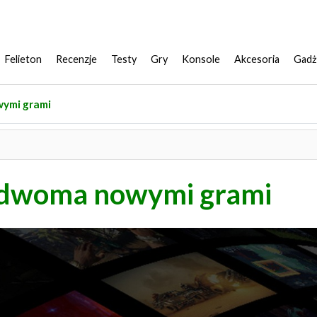
Felieton
Recenzje
Testy
Gry
Konsole
Akcesoria
Gadż
wymi grami
 dwoma nowymi grami