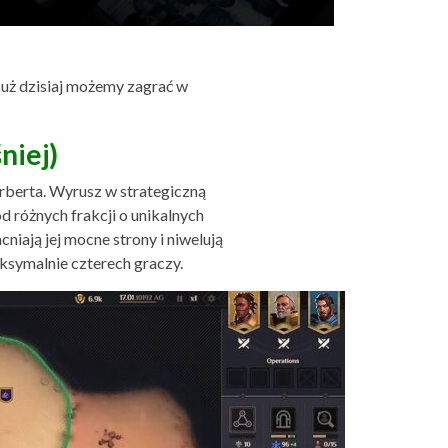
Już dzisiaj możemy zagrać w
niej)
rberta. Wyrusz w strategiczną
d różnych frakcji o unikalnych
iają jej mocne strony i niwelują
ksymalnie czterech graczy.