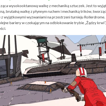
cząca wysokooktanową walkę z mechaniką sztuczek. Jest to wyjąt
czną, brutalną walkę z płynnym ruchem i mechaniką trików, tworzą
ię z wyjątkowymi wyzwaniami na przestrzeni turnieju Rollerdrome
kolejne bariery w czekającym na odblokowanie trybie „Żądzy krwi
ści.