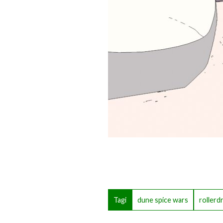
Tagi
dune spice wars
roller