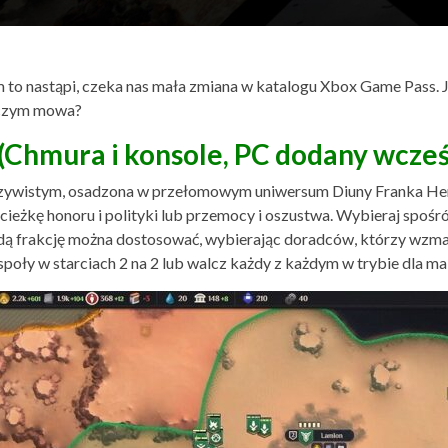
m to nastąpi, czeka nas mała zmiana w katalogu Xbox Game Pass. 
o czym mowa?
(Chmura i konsole, PC dodany wcześ
zeczywistym, osadzona w przełomowym uniwersum Diuny Franka He
ieżkę honoru i polityki lub przemocy i oszustwa. Wybieraj spośró
żdą frakcję można dostosować, wybierając doradców, którzy wzmacn
oły w starciach 2 na 2 lub walcz każdy z każdym w trybie dla ma