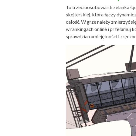
To trzecioosobowa strzelanka łą
skejterskiej, która łączy dynami
całość. W grze należy zmierzyć s
w rankingach online i przełamuj 
sprawdzian umiejętności i zręczno