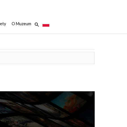
ety
O Muzeum