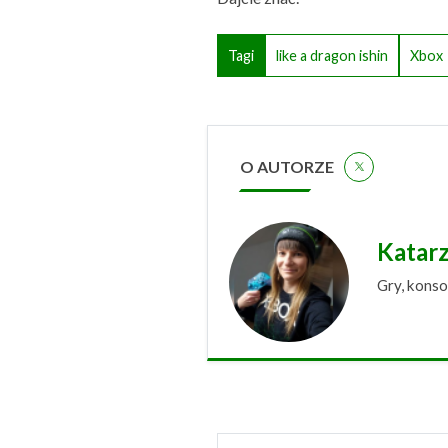
Tagi
like a dragon ishin
Xbox
O AUTORZE
Katar
Gry, konso