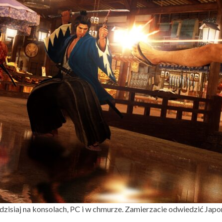
zisiaj na konsolach, PC i w chmurze. Zamierzacie odwiedzić Japonię