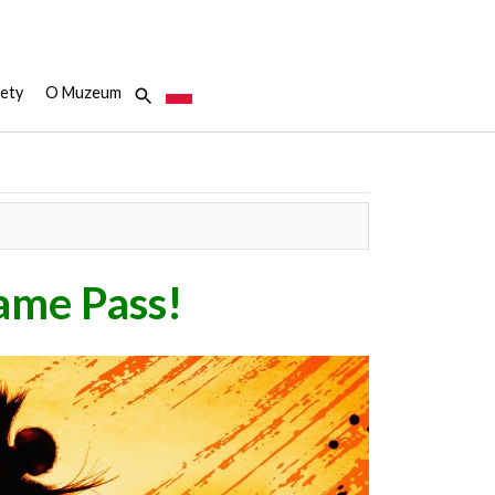
ety
O Muzeum
ame Pass!