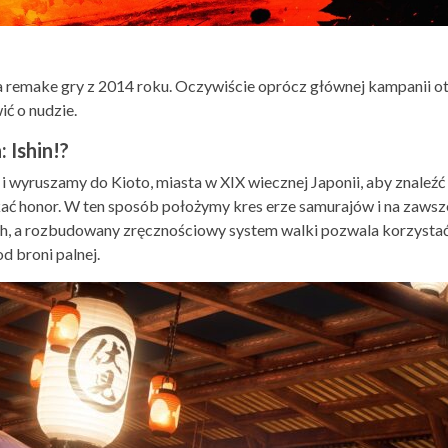
a remake gry z 2014 roku. Oczywiście oprócz głównej kampanii o
ć o nudzie.
 Ishin!?
wyruszamy do Kioto, miasta w XIX wiecznej Japonii, aby znaleźć 
kać honor. W ten sposób położymy kres erze samurajów i na zawsz
ch, a rozbudowany zręcznościowy system walki pozwala korzystać
od broni palnej.