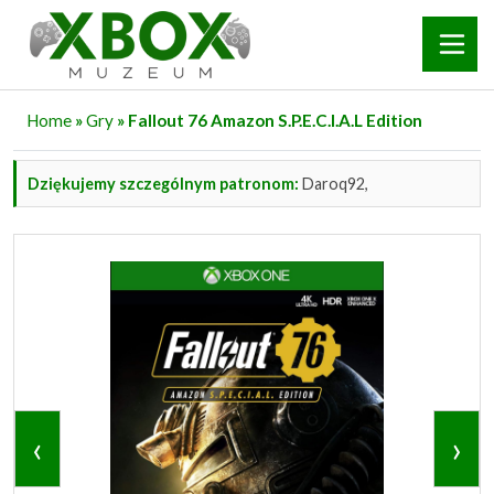
Home
»
Gry
» Fallout 76 Amazon S.P.E.C.I.A.L Edition
Dziękujemy szczególnym patronom:
Daroq92,
‹
›