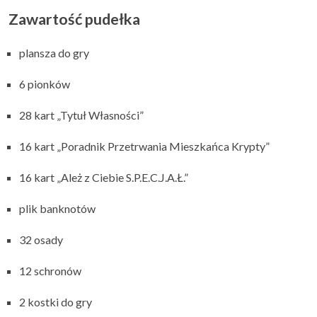
Zawartość pudełka
plansza do gry
6 pionków
28 kart „Tytuł Własności”
16 kart „Poradnik Przetrwania Mieszkańca Krypty”
16 kart „Ależ z Ciebie S.P.E.C.J.A.Ł.”
plik banknotów
32 osady
12 schronów
2 kostki do gry