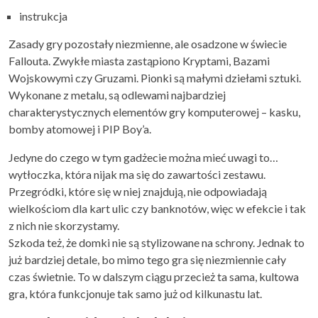
instrukcja
Zasady gry pozostały niezmienne, ale osadzone w świecie
Fallouta. Zwykłe miasta zastąpiono Kryptami, Bazami
Wojskowymi czy Gruzami. Pionki są małymi dziełami sztuki.
Wykonane z metalu, są odlewami najbardziej
charakterystycznych elementów gry komputerowej – kasku,
bomby atomowej i PIP Boy’a.
Jedyne do czego w tym gadżecie można mieć uwagi to…
wytłoczka, która nijak ma się do zawartości zestawu.
Przegródki, które się w niej znajdują, nie odpowiadają
wielkościom dla kart ulic czy banknotów, więc w efekcie i tak
z nich nie skorzystamy.
Szkoda też, że domki nie są stylizowane na schrony. Jednak to
już bardziej detale, bo mimo tego gra się niezmiennie cały
czas świetnie. To w dalszym ciągu przecież ta sama, kultowa
gra, która funkcjonuje tak samo już od kilkunastu lat.