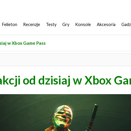
Felieton
Recenzje
Testy
Gry
Konsole
Akcesoria
Gadż
isiaj w Xbox Game Pass
kcji od dzisiaj w Xbox G