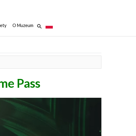
ety
O Muzeum
ame Pass