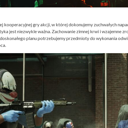
ej kooperacyjnej gry akcji, w której dokonujemy zuchwałych nap
tyka jest niezwykle ważna. Zachowanie zimnej krwi i wzajemne z
 doskonałego planu potrzebujemy przedmioty do wykonania odwier
ca.