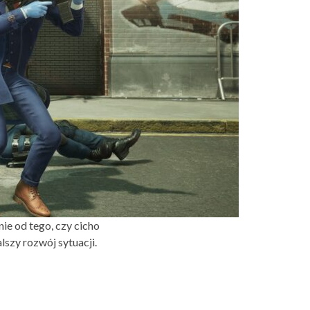
nie od tego, czy cicho
szy rozwój sytuacji.