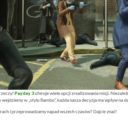
 rzeczy!
Payday 3
oferuje wiele opcji zrealizowania misji. Niezależ
y wejdziemy w „stylu Rambo”, każda nasza decyzja ma wpływ na dal
werach i przeprowadzamy napad wszech czasów? Dajcie znać!