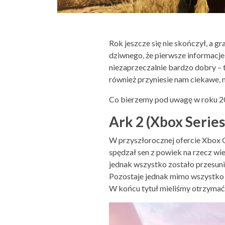
Rok jeszcze się nie skończył, a g
dziwnego, że pierwsze informacje 
niezaprzeczalnie bardzo dobry – ty
również przyniesie nam ciekawe, 
Co bierzemy pod uwagę w roku 
Ark 2 (Xbox Series
W przyszłorocznej ofercie Xbox G
spędzał sen z powiek na rzecz wi
jednak wszystko zostało przesunię
Pozostaje jednak mimo wszystko py
W końcu tytuł mieliśmy otrzymać 