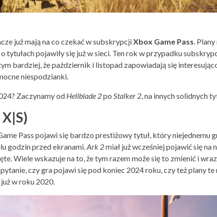
racze już mają na co czekać w subskrypcji
Xbox Game Pass
. Plany
o tytułach pojawiły się już w sieci. Ten rok w przypadku subskry
m bardziej, że październik i listopad zapowiadają się interesująco
mocne niespodzianki.
2024? Zaczynamy od
Hellblade 2
po
Stalker 2
, na innych solidnych t
 X|S)
ame Pass pojawi się bardzo prestiżowy tytuł, który niejednemu g
elu godzin przed ekranami.
Ark 2
miał już wcześniej pojawić się na
te. Wiele wskazuje na to, że tym razem może się to zmienić i wraz
tanie, czy gra pojawi się pod koniec 2024 roku, czy też plany te
już w roku 2020.