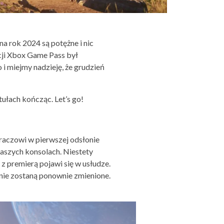
 na rok 2024 są potężne i nic
pcji Xbox Game Pass był
 i miejmy nadzieję, że grudzień
ytułach kończąc. Let’s go!
raczowi w pierwszej odsłonie
 naszych konsolach. Niestety
 z premierą pojawi się w usłudze.
 nie zostaną ponownie zmienione.