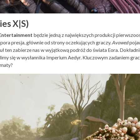
es X|S)
Entertainment
będzie jedną z największych produkcji pierwszoo
spora presja, głównie od strony oczekujących graczy.
Avowed
poja
uł ten zabierze nas w wyjątkową podróż do świata Eora. Dokładnie
elimy się w wysłannika Imperium Aedyr. Kluczowym zadaniem gra
limaty?