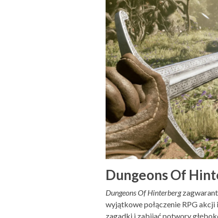
Dungeons Of Hinte
Dungeons Of Hinterberg
zagwarantu
wyjątkowe połączenie RPG akcji 
zagadki i zabijać potwory głębok