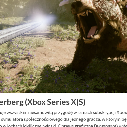
rberg (Xbox Series X|S)
je wszystkim niesamowitą przygodę w ramach subskrypcji Xbox
i symulatora społecznościowego dla jednego gracza, w którym b
o w lochach idyllicznej wioski. Oprawę graficzną
Dungeons of Hinte