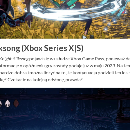
ksong (Xbox Series X|S)
night: Silksong
pojawi się w usłudze Xbox Game Pass, ponieważ 
 Informacje o opóźnieniu gry zostały podaje już w maju 2023. Na t
rdzo dobra i można liczyć na to, że kontynuacja podzieli ten los.
kę? Czekacie na kolejną odsłonę, prawda?