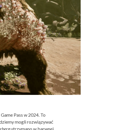
 Game Pass w 2024. To
ędziemy mogli rozwiązywać
rberg
utrzymano w barwnej,