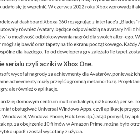
k udało się je wypełnić. W czerwcu 2022 roku Xbox wprowadził a
elował dashboard Xboxa 360 rezygnując z interface’u „Blades” 
utowały również Avatary, będące odpowiedzią na avatary Mii z N
ów” o możliwość odblokowywania nagród dla swoich alter-ego. W
ar mógł się bawić oraz tapety na tło ekranu początkowego. Każd
wspólne dla każdego. To od dewelopera gry zależało ile tapet zos
 serialu czyli acziki w Xbox One.
soft wycofał nagrody za achievmenty dla Avatarów, ponieważ ich
ame achievmenty miały przejść ogromną metamorfozę. Projektanci 
gry, ale również o aplikacje.
rdziej domowym centrum multimedialnym, niż konsolą per se. To
 miał obsługiwać Universal Windows Apps, czyli aplikacje przyg
Windows 8, Windows Phone, HoloLens itp.). Stąd pomysł, by apli
 tak np. za obejrzenie 10 filmów w Amazon Prime, można było otrz
ybko upadł i został wycofany z użycia.