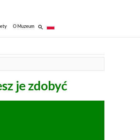
ety
O Muzeum
esz je zdobyć