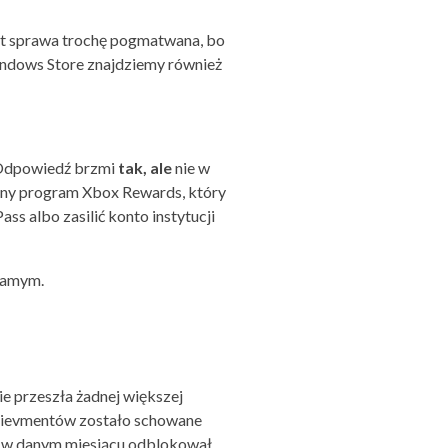
est sprawa trochę pogmatwana, bo
Windows Store znajdziemy również
 Odpowiedź brzmi
tak, ale
nie w
alny program Xbox Rewards, który
 albo zasilić konto instytucji
samym.
nie przeszła żadnej większej
achievmentów zostało schowane
to w danym miesiącu odblokował