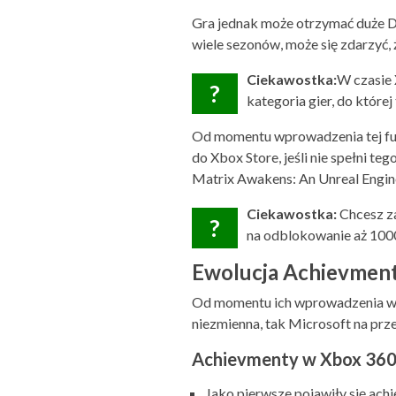
Gra jednak może otrzymać duże DLC
wiele sezonów, może się zdarzyć, 
Ciekawostka:
W czasie 
?
kategoria gier, do której
Od momentu wprowadzenia tej fun
do Xbox Store, jeśli nie spełni te
Matrix Awakens: An Unreal Engine 
Ciekawostka:
Chcesz z
?
na odblokowanie aż 1000
Ewolucja Achievmen
Od momentu ich wprowadzenia w 2
niezmienna, tak Microsoft na prze
Achievmenty w Xbox 36
Jako pierwsze pojawiły się ach