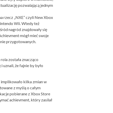
ktualizację pozwalającą jednym
na rzecz „NXE” czyli New Xbox
intendo Wii. Wtedy też
śród nagród znajdowały się
y Achievment mógł mieć swoje
tanie przygotowanych.
 rola została znacząco
uznali, że fajnie by było
 implikowało kilka zmian w
otowane z myślą o całym
kacje pobierane z Xbox Store
ymać achievment, który zasilał