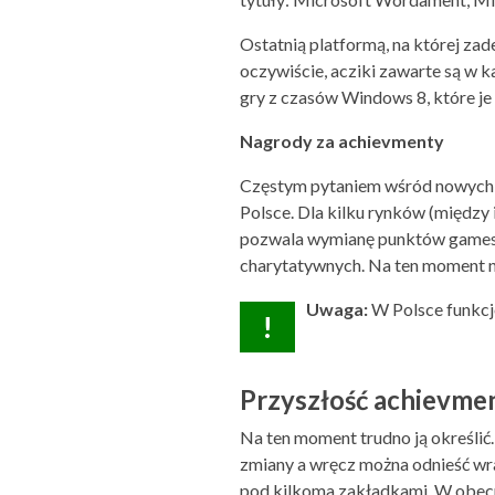
Ostatnią platformą, na której za
oczywiście, acziki zawarte są w 
gry z czasów Windows 8, które je 
Nagrody za achievmenty
Częstym pytaniem wśród nowych 
Polsce. Dla kilku rynków (między
pozwala wymianę punktów gamescor
charytatywnych. Na ten moment n
Uwaga:
W Polsce funkcj
!
Przyszłość achievm
Na ten moment trudno ją określić. 
zmiany a wręcz można odnieść wraż
pod kilkoma zakładkami. W obecne