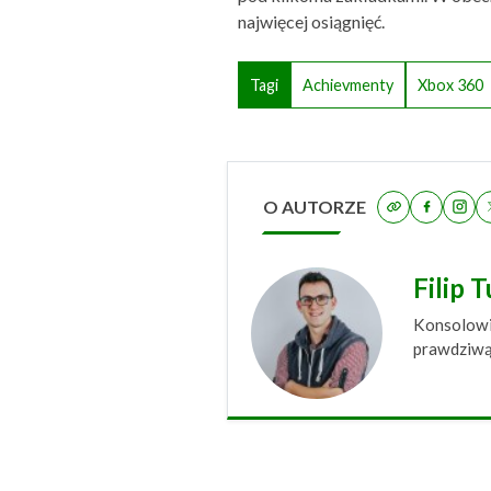
najwięcej osiągnięć.
Tagi
Achievmenty
Xbox 360
O AUTORZE
Filip 
Konsolowie
prawdziwą 