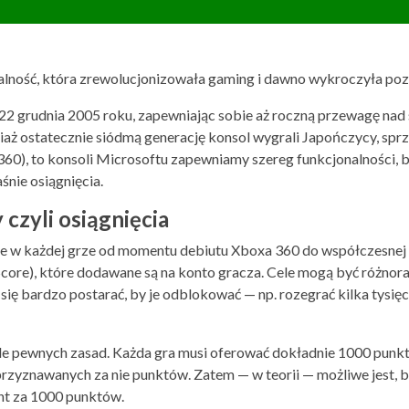
alność, która zrewolucjonizowała gaming i dawno wykroczyła po
22 grudnia 2005 roku, zapewniając sobie aż roczną przewagę na
iaż ostatecznie siódmą generację konsol wygrali Japończycy, spr
0), to konsoli Microsoftu zapewniamy szereg funkcjonalności, 
aśnie osiągnięcia.
czyli osiągnięcia
te w każdej grze od momentu debiutu Xboxa 360 do współczesnej g
core), które dodawane są na konto gracza. Cele mogą być różnorak
się bardzo postarać, by je odblokować — np. rozegrać kilka tysię
e pewnych zasad. Każda gra musi oferować dokładnie 1000 punk
 przyznawanych za nie punktów. Zatem — w teorii — możliwe jest,
ent za 1000 punktów.