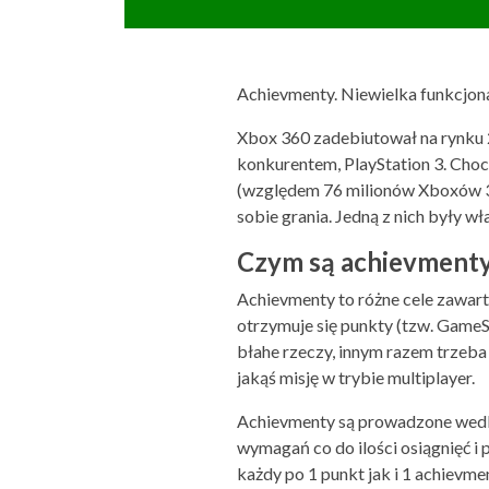
Achievmenty. Niewielka funkcjon
Xbox 360 zadebiutował na rynku 
konkurentem, PlayStation 3. Choc
(względem 76 milionów Xboxów 36
sobie grania. Jedną z nich były wł
Czym są achievmenty 
Achievmenty to różne cele zawar
otrzymuje się punkty (tzw. GameS
błahe rzeczy, innym razem trzeba 
jakąś misję w trybie multiplayer.
Achievmenty są prowadzone wedl
wymagań co do ilości osiągnięć i
każdy po 1 punkt jak i 1 achievm