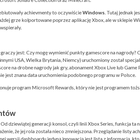
debiutowały achievmenty to oczywiście
Windows
. Tutaj jednak j
każdej grze kolportowane poprzez aplikację Xbox, ale w sklepie 
wspierały.
graczy jest: Czy mogę wymienić punkty gamescore na nagrody?
 innymi USA, Wielka Brytania, Niemcy) uruchomiony został specj
e na drobne nagrody jak gry, abonament Xbox Live lub Game Pass
ie jest znana data uruchomienia podobnego programu w Polsce.
onuje program Microsoft Rewards, który nie jest programem toż
entów
Od dziewiątej generacji konsol, czyli linii Xbox Series, funkcja ta 
enie, że jej rola została nieco zmniejszona. Przeglądanie listy 
j wersji dashboardu jedyną innowacją jest lista z informacją, k