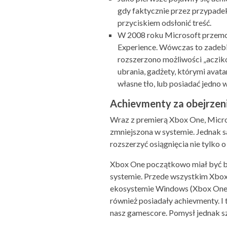
gdy faktycznie przez przypade
przyciskiem odsłonić treść.
W 2008 roku Microsoft przemod
Experience. Wówczas to zadebi
rozszerzono możliwości „aczik
ubrania, gadżety, którymi avat
własne tło, lub posiadać jedno 
Achievmenty za obejrzenie
Wraz z premierą Xbox One, Micro
zmniejszona w systemie. Jednak s
rozszerzyć osiągnięcia nie tylko o 
Xbox One początkowo miał być ba
systemie. Przede wszystkim Xbox
ekosystemie Windows (Xbox One, 
również posiadały achievmenty. I
nasz gamescore. Pomysł jednak sz