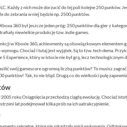
. Każdy z nich może dorzucić do tej puli kolejne 250 punków. Jeś
że do zebrania w niej będzie np. 2500 punktów.
Xboxa 360 był jeszcze jeden próg: 250 punktów dla gier z kategori
 trafiały niewielkie produkcje tzw. indie games.
kcji w Xboxie 360, achievmenty są obowiązkowym elementem gie
go wymogu. Chociaż i tutaj jest wyjątek. Są to tzw. tech dema. Przy
5 Experience, który w istocie nie był grą, lecz technologicznym 
asilić swój gamescore ogromną liczbą punktów? To musisz zagrać 
0 punktów! Tak, to nie błąd. Drugą co do wielkości pulę zapewnia
tów
005 roku Osiągnięcia przechodzą ciągłą ewolucję. Chociaż istot
strzeni lat podejmował kilka prób na ich uatrakcyjnienie.
0
ievmenty sekretne, które nie zdradzały misji wykonania. Odblok