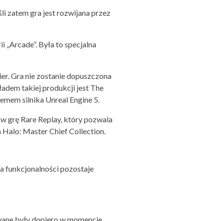
li zatem gra jest rozwijana przez
i „Arcade”. Była to specjalna
r. Gra nie zostanie dopuszczona
kładem takiej produkcji jest The
demem silnika Unreal Engine 5.
w grę Rare Replay, który pozwala
 Halo: Master Chief Collection.
a funkcjonalności pozostaje
owane były dopiero w momencie,