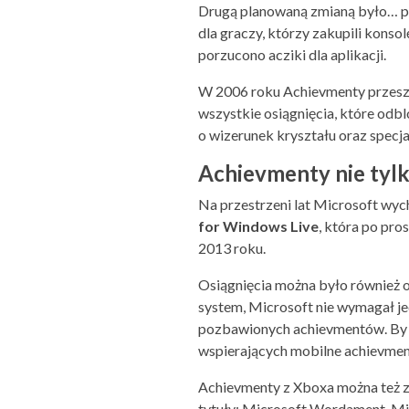
Drugą planowaną zmianą było… po
dla graczy, którzy zakupili konso
porzucono acziki dla aplikacji.
W 2006 roku Achievmenty przesz
wszystkie osiągnięcia, które odbl
o wizerunek kryształu oraz specja
Achievmenty nie tylk
Na przestrzeni lat Microsoft wyc
for Windows Live
, która po pro
2013 roku.
Osiągnięcia można było również 
system, Microsoft nie wymagał je
pozbawionych achievmentów. By uł
wspierających mobilne achievmenty
Achievmenty z Xboxa można też z
tytuły: Microsoft Wordament, Mic