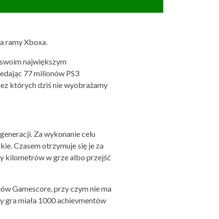
za ramy Xboxa.
d swoim największym
zedając 77 milionów PS3
bez których dziś nie wyobrażamy
eneracji. Za wykonanie celu
ie. Czasem otrzymuje się je za
cy kilometrów w grze albo przejść
tów Gamescore, przy czym nie ma
 by gra miała 1000 achievmentów