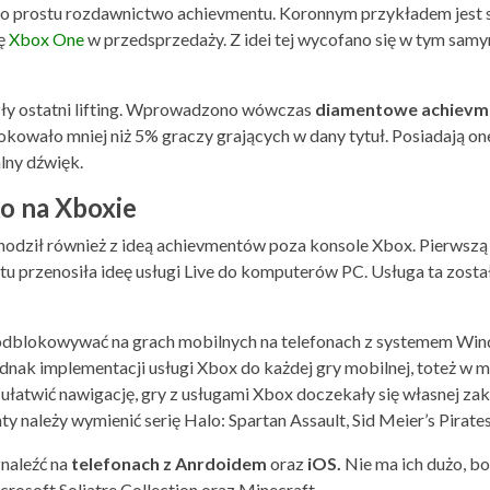
 prostu rozdawnictwo achievmentu. Koronnym przykładem jest s
lę
Xbox One
w przedsprzedaży. Z idei tej wycofano się w tym sam
ły ostatni lifting. Wprowadzono wówczas
diamentowe achievm
okowało mniej niż 5% graczy grających w dany tytuł. Posiadają on
lny dźwięk.
o na Xboxie
hodził również z ideą achievmentów poza konsole Xbox. Pierwszą
stu przenosiła ideę usługi Live do komputerów PC. Usługa ta zosta
odblokowywać na grach mobilnych na telefonach z systemem Win
dnak implementacji usługi Xbox do każdej gry mobilnej, toteż w m
atwić nawigację, gry z usługami Xbox doczekały się własnej zak
 należy wymienić serię Halo: Spartan Assault, Sid Meier’s Pirates!
naleźć na
telefonach z Anrdoidem
oraz
iOS.
Nie ma ich dużo, bo
rosoft Soliatre Collection oraz Minecraft.