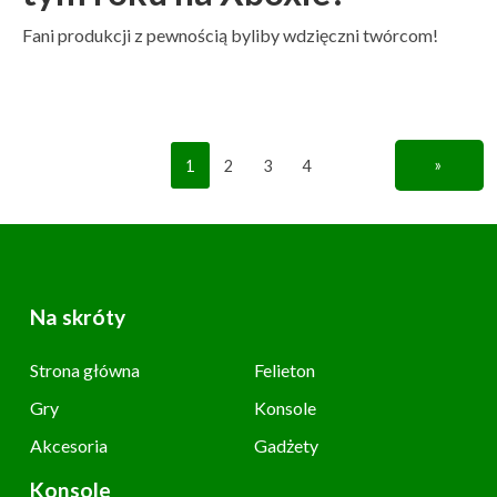
Fani produkcji z pewnością byliby wdzięczni twórcom!
1
2
3
4
»
Na skróty
Strona główna
Felieton
Gry
Konsole
Akcesoria
Gadżety
Konsole