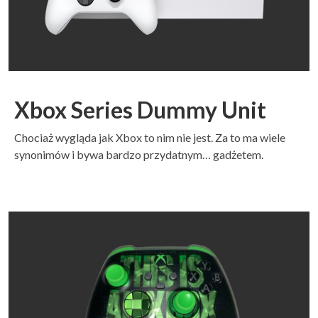
Xbox Series Dummy Unit
Chociaż wygląda jak Xbox to nim nie jest. Za to ma wiele
synonimów i bywa bardzo przydatnym… gadżetem.