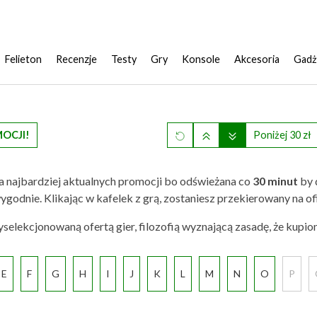
Felieton
Recenzje
Testy
Gry
Konsole
Akcesoria
Gadż
MOCJI!
Poniżej 30 zł
a najbardziej aktualnych promocji bo odświeżana co
30 minut
by 
 ci wygodnie. Klikając w kafelek z grą, zostaniesz przekierowany na
elekcjonowaną ofertą gier, filozofią wyznającą zasadę, że kupio
E
F
G
H
I
J
K
L
M
N
O
P