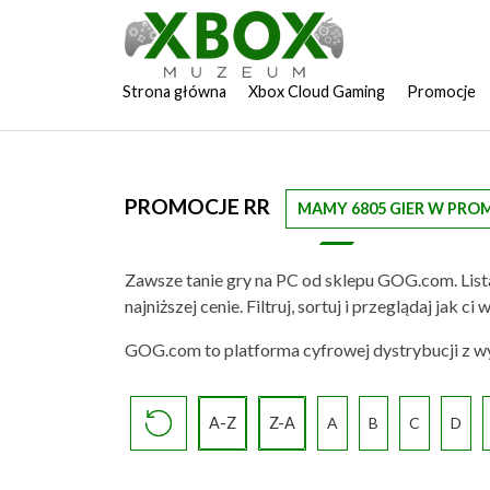
Strona główna
Xbox Cloud Gaming
Promocje
PROMOCJE RR
MAMY 6805 GIER W PRO
Zawsze tanie gry na PC od sklepu GOG.com. List
najniższej cenie. Filtruj, sortuj i przeglądaj jak
GOG.com to platforma cyfrowej dystrybucji z wys
A-Z
Z-A
A
B
C
D