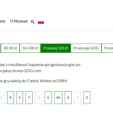
ety
O Muzeum
30-50 zł
50-100 zł
Powyżej 100 zł
Promocje GOG
Prom
dać ci możliwość kupienia upragnionych gier po
 oficjalną stronę GOG.com
ne gry należą do Ciebie. Wolne od DRM.
Q
R
S
T
U
V
W
X
Y
Z