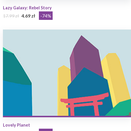
Lazy Galaxy: Rebel Story
17.99 zł
4.69 zł
-74%
Lovely Planet