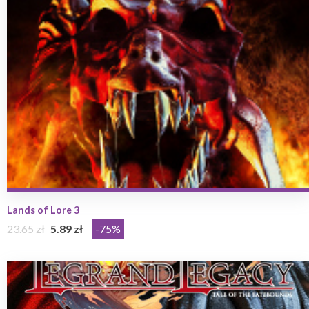
Lands of Lore 3
23.65 zł
5.89 zł
-75%