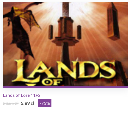
Lands of Lore™ 1+2
23.65 zł
5.89 zł
-75%