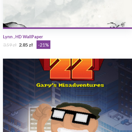
Lynn , HD WallPaper
3.59 zł
2.85 zł
-21%