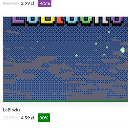
19.99 zł
2.99 zł
-85%
LoBlocks
22.99 zł
4.59 zł
80%