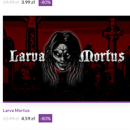
19.99 zł
3.99 zł
-80%
Larva Mortus
22.99 zł
4.59 zł
-80%