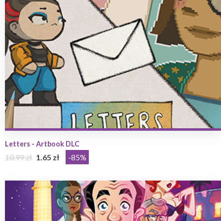
Letters - Artbook DLC
10.99 zł
1.65 zł
-85%