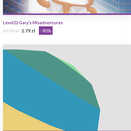
Level22 Gary’s Misadventures
27.99 zł
2.79 zł
-90%