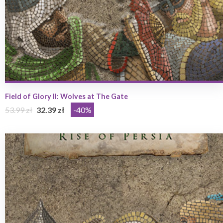
Field of Glory II: Wolves at The Gate
53.99 zł
32.39 zł
-40%