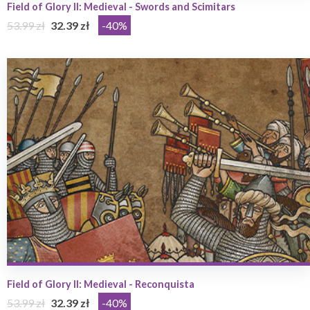
Field of Glory II: Medieval - Swords and Scimitars
53.99 zł
32.39 zł
-40%
Field of Glory II: Medieval - Reconquista
53.99 zł
32.39 zł
-40%