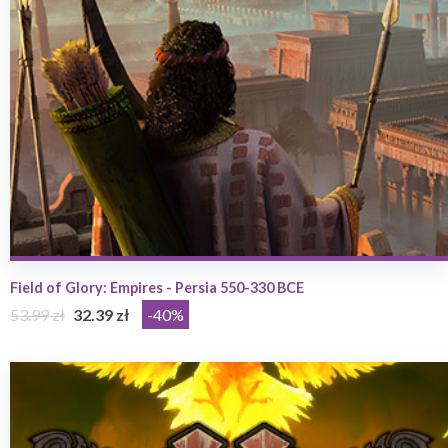
Field of Glory: Empires - Persia 550-330 BCE
53.99 zł
32.39 zł
-40%