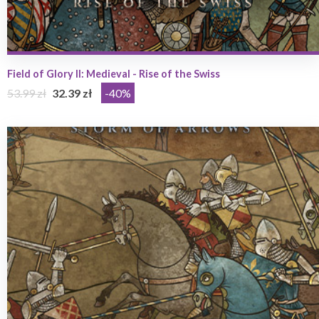
Field of Glory II: Medieval - Rise of the Swiss
53.99 zł
32.39 zł
-40%