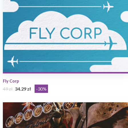
Fly Corp
49 zł
34.29 zł
-30%