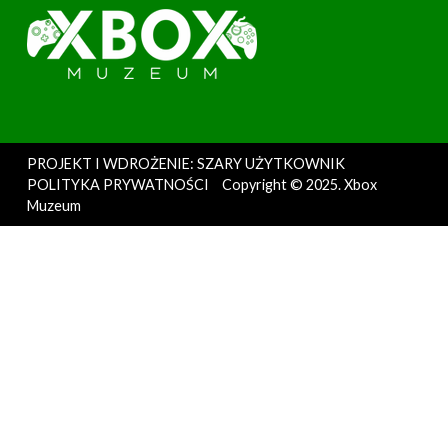
PROJEKT I WDROŻENIE: SZARY UŻYTKOWNIK
POLITYKA PRYWATNOŚCI
Copyright © 2025. Xbox
Muzeum