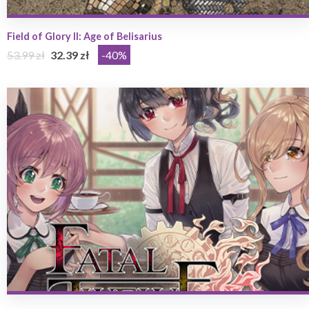
Field of Glory II: Age of Belisarius
53.99 zł
32.39 zł
-40%