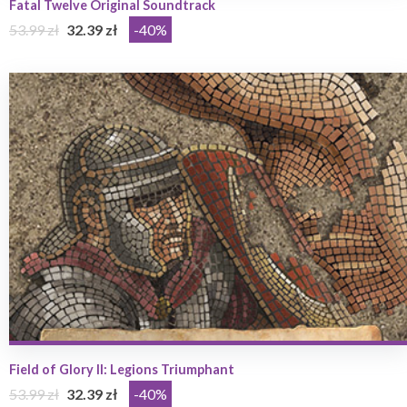
Fatal Twelve Original Soundtrack
53.99 zł
32.39 zł
-40%
Field of Glory II: Legions Triumphant
53.99 zł
32.39 zł
-40%