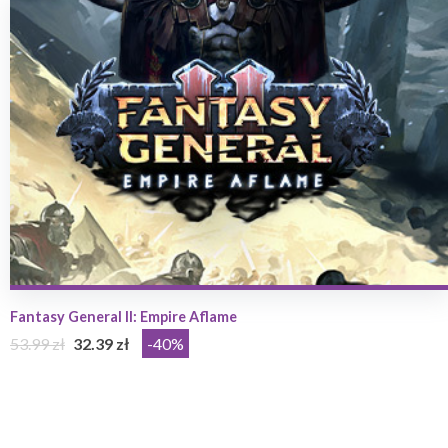
Fantasy General II: Empire Aflame
53.99 zł
32.39 zł
-40%