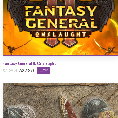
Fantasy General II: Onslaught
53.99 zł
32.39 zł
-40%