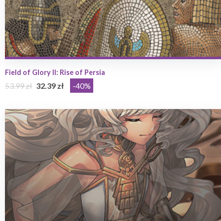
Field of Glory II: Rise of Persia
53.99 zł
32.39 zł
-40%