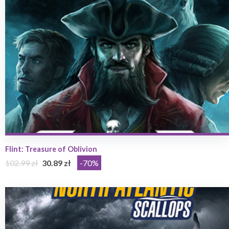
Flint: Treasure of Oblivion
102.99 zł
30.89 zł
-70%