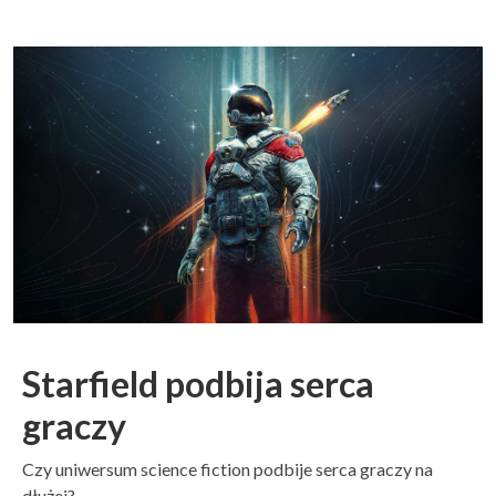
Starfield podbija serca
graczy
Czy uniwersum science fiction podbije serca graczy na
dłużej?