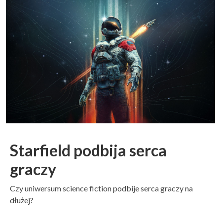
Starfield podbija serca
graczy
Czy uniwersum science fiction podbije serca graczy na
dłużej?