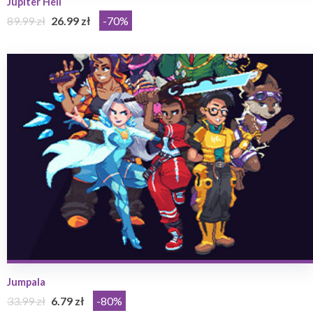
Jupiter Hell
89.99 zł
26.99 zł
-70%
Jumpala
33.99 zł
6.79 zł
-80%