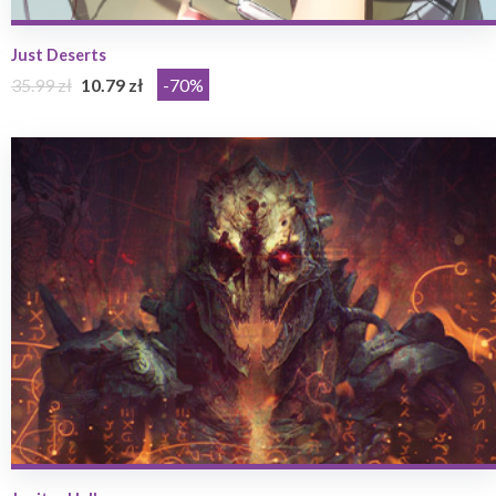
Just Deserts
35.99 zł
10.79 zł
-70%