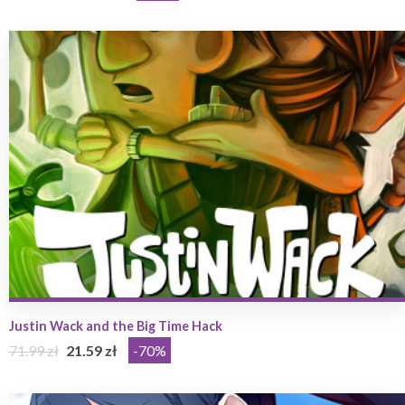
Justin Wack and the Big Time Hack
71.99 zł
21.59 zł
-70%