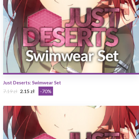
Just Deserts: Swimwear Set
7.19 zł
2.15 zł
-70%