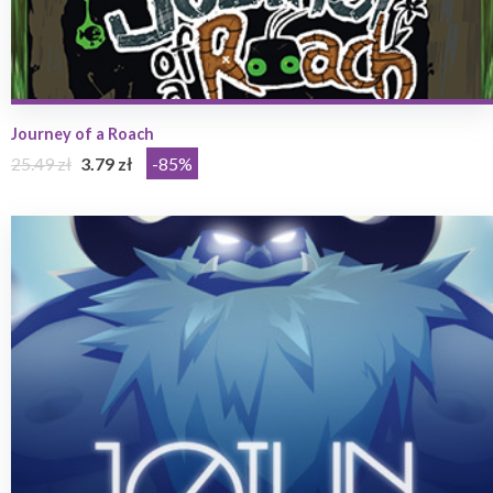
Journey of a Roach
25.49 zł
3.79 zł
-85%