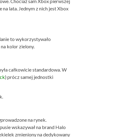
gowe. Chociaż sam Xbox pierwszej
 na lata. Jednym z nich jest Xbox
ydanie to wykorzystywało
a kolor zielony.
była całkowicie standardowa. W
ack
) prócz samej jednostki
k.
 wprowadzone na rynek.
orpusie wskazywał na brand Halo
dekielek zmieniony na dedykowany