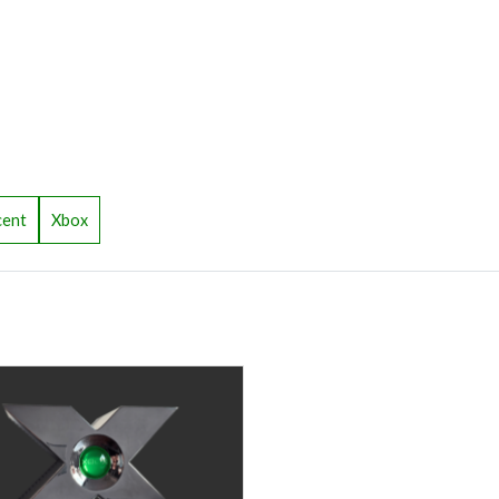
cent
Xbox