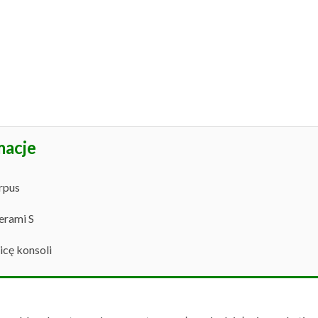
macje
rpus
erami S
icę konsoli