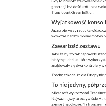
Gdy Microsoft atakował rynek ko
generacji był dość krótko na rynk
Translucent Green Edition.
Wyjątkowość konsol
Już na pierwszy rzut oka widać, 
wówczas bardzo modny motyw prz
Zawartość zestawu
Jako że był to tak naprawdę sta
białym pudełku (które wykorzyst
znajdowały się dwa kontrolery w we
Trochę szkoda, że dla Europy nie
To nie jedyny, półprz
Microsoft wykorzystał Transluce
Najważniejszy to oczywiście Halo 
zamiast na Xboxie. Na froncie mi