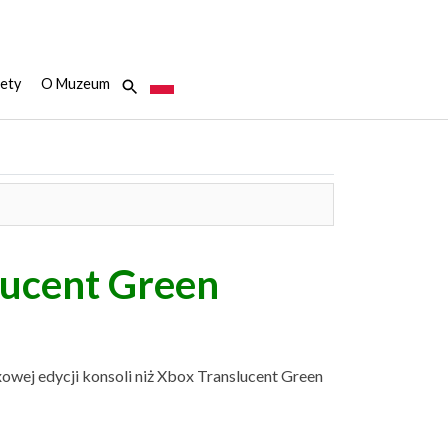
ety
O Muzeum
lucent Green
xowej edycji konsoli niż Xbox Translucent Green