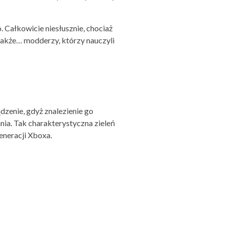
 Całkowicie niesłusznie, chociaż
ą także… modderzy, którzy nauczyli
dzenie, gdyż znalezienie go
ia. Tak charakterystyczna zieleń
eneracji Xboxa.