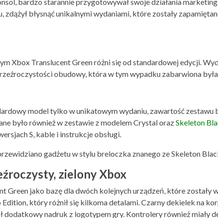
nsol, bardzo starannie przygotowywał swoje działania marketin
u, zdążył błysnąć unikalnymi wydaniami, które zostały zapamiętane
i
czym Xbox Translucent Green różni się od standardowej edycji. W
eźroczystości obudowy, która w tym wypadku zabarwiona była n
ndardowy model tylko w unikatowym wydaniu, zawartość zestawu 
ane było również w zestawie z modelem Crystal oraz
Skeleton Bl
rsjach S, kable i instrukcje obsługi.
 przewidziano gadżetu w stylu breloczka znanego ze Skeleton Blac
eźroczysty, zielony Xbox
nt Green jako bazę dla dwóch kolejnych urządzeń, które zostały
Edition, który różnił się kilkoma detalami. Czarny dekielek na k
ał dodatkowy nadruk z logotypem gry. Kontrolery również miały 