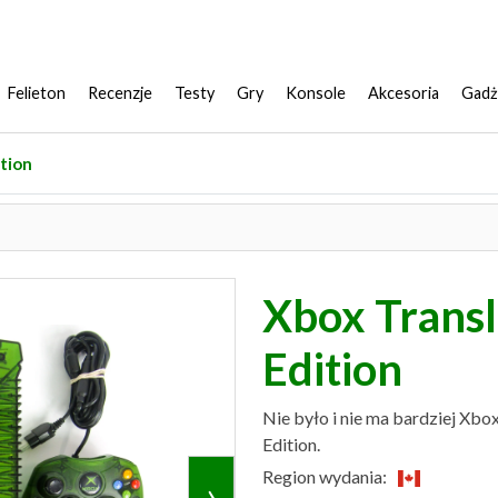
Felieton
Recenzje
Testy
Gry
Konsole
Akcesoria
Gadż
tion
Xbox Trans
Edition
Nie było i nie ma bardziej Xbo
Edition.
Region wydania:
›