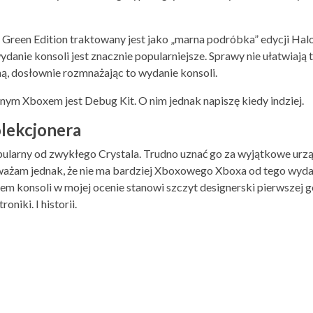
Green Edition traktowany jest jako „marna podróbka” edycji Halo.
 wydanie konsoli jest znacznie popularniejsze. Sprawy nie ułatwiaj
oną, dosłownie rozmnażając to wydanie konsoli.
nym Xboxem jest Debug Kit. O nim jednak napiszę kiedy indziej.
olekcjonera
opularny od zwykłego Crystala. Trudno uznać go za wyjątkowe urzą
ważam jednak, że nie ma bardziej Xboxowego Xboxa od tego wydan
em konsoli w mojej ocenie stanowi szczyt designerski pierwszej g
niki. I historii.