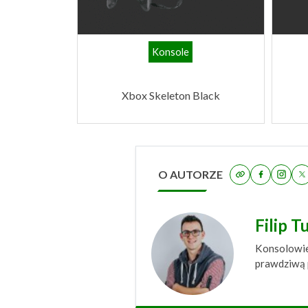
Konsole
Xbox Skeleton Black
O AUTORZE
Filip T
Konsolowiec
prawdziwą p