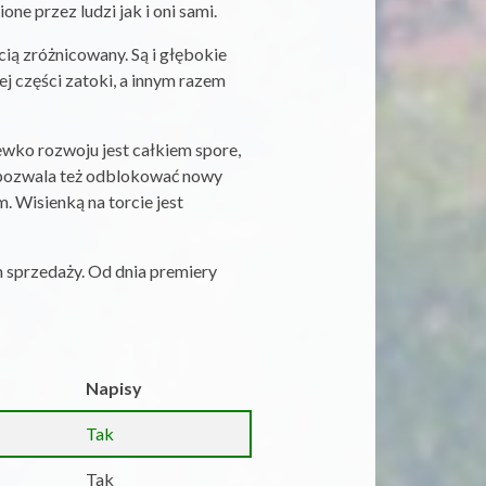
e przez ludzi jak i oni sami.
cią zróżnicowany. Są i głębokie
ej części zatoki, a innym razem
ewko rozwoju jest całkiem spore,
e pozwala też odblokować nowy
. Wisienką na torcie jest
 sprzedaży. Od dnia premiery
Napisy
Tak
Tak