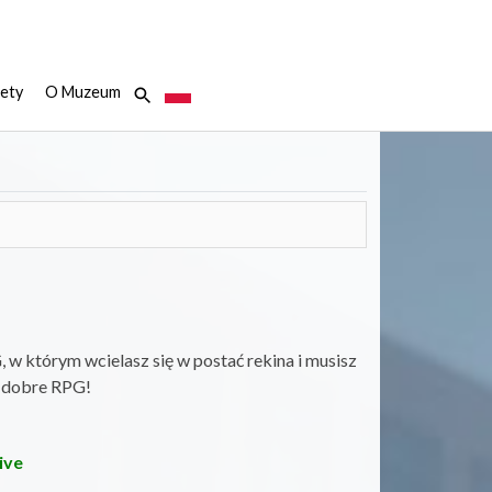
ety
O Muzeum
w którym wcielasz się w postać rekina i musisz
to dobre RPG!
ive