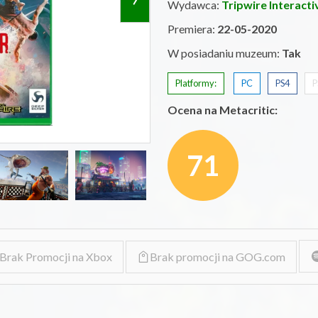
Wydawca:
Tripwire Interacti
Premiera:
22-05-2020
W posiadaniu muzeum:
Tak
Platformy:
PC
PS4
P
Ocena na Metacritic:
71
Brak Promocji na Xbox
Brak promocji na GOG.com