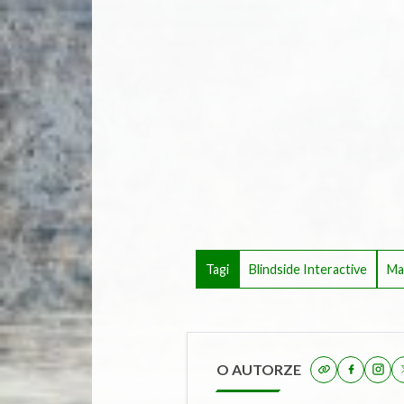
Tagi
Blindside Interactive
Ma
O AUTORZE