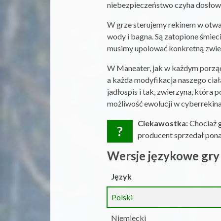
niebezpieczeństwo czyha dosłowni
W grze sterujemy rekinem w otwart
wody i bagna. Są zatopione śmieci
musimy upolować konkretną zwier
W Maneater, jak w każdym porządn
a każda modyfikacja naszego cia
jadłospis i tak, zwierzyna, która 
możliwość ewolucji w cyberrekina
Ciekawostka:
Chociaż 
?
producent sprzedał pon
Wersje językowe gry
Język
Polski
Niemiecki