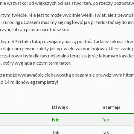
e wszystko: od większych od nas stworzeń, po rzeczy pozostawion
ym świecie. Nie jest to może wybitnie wielki świat, ale z pewnoś
 i rurociągi. Czasem musimy się nagłowić jak przedostać się do inn
zynę lub po prostu narobić szkód.
ym RPG tak i tutaj rozwijamy naszą postać. Tudzież rekina. Drz
ła daje nam pewne zalety jak np. większą moc bojową. Ulepszani
początkowo była dla nas niejadalna teraz staje się łakomym kąskiem
, który wygląda niczym terminator.
gra może wydawać się ciekawostką okazała się prawdziwym hitem
ad 14 milionów egzemplarzy!
Dźwięk
Interfejs
Nie
Tak
Tak
Tak