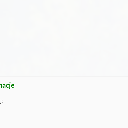
macje
j!