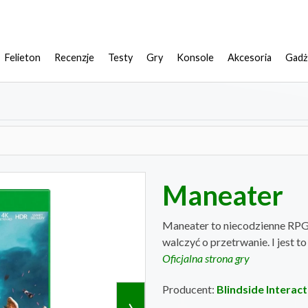
Felieton
Recenzje
Testy
Gry
Konsole
Akcesoria
Gadż
Maneater
Maneater to niecodzienne RPG, 
walczyć o przetrwanie. I jest 
Oficjalna strona gry
Producent:
Blindside Interact
›