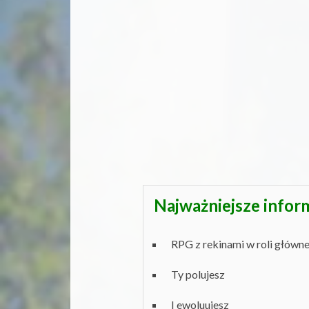
Najważniejsze infor
RPG z rekinami w roli główne
Ty polujesz
I ewoluujesz