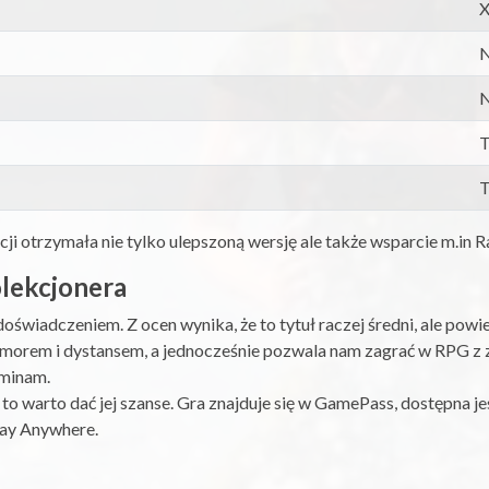
X
N
N
T
T
ji otrzymała nie tylko ulepszoną wersję ale także wsparcie m.in 
olekcjonera
wiadczeniem. Z ocen wynika, że to tytuł raczej średni, ale powi
humorem i dystansem, a jednocześnie pozwala nam zagrać w RPG z
ominam.
 to warto dać jej szanse. Gra znajduje się w GamePass, dostępna je
lay Anywhere.