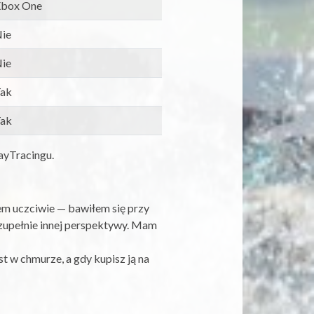
box One
ie
ie
ak
ak
RayTracingu.
em uczciwie — bawiłem się przy
 zupełnie innej perspektywy. Mam
st w chmurze, a gdy kupisz ją na