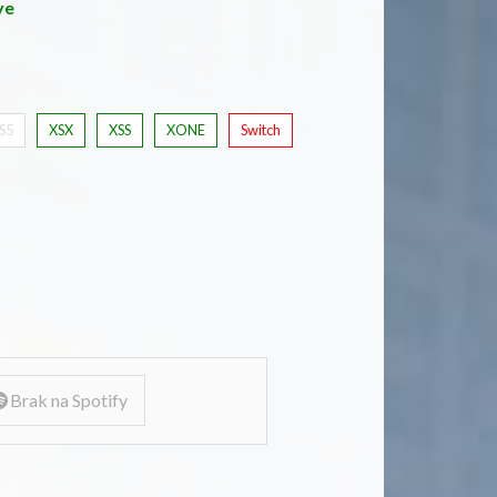
ve
S5
XSX
XSS
XONE
Switch
Brak na Spotify