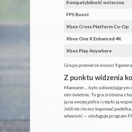
Kompatybilność wsteczna
FPS Boost
Xbox Cross Platform Co-Op
Xbox One X Enhanced 4K
Xbox Play Anywhere
Gra po premierze konsol 9 generac
Z punktu widzenia k
Maneater… było odświeżającym doś
nim świetnie. To gra zrobiona z 
ją na swojej półce i ciepło ją wsp
Jeśli nie chcesz kupować pudełka,
własność — obsługuje program P