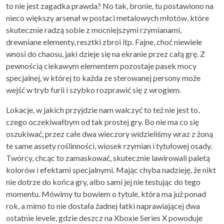
to nie jest zagadka prawda? No tak, bronie, tu postawiono na
nieco większy arsenał w postaci metalowych młotów, które
skutecznie radzą sobie z mocniejszymi rzymianami,
drewniane elementy, resztki zbroi itp. Fajne, choć niewiele
wnosi do chaosu, jaki dzieje się na ekranie przez całą grę. Z
pewnością ciekawym elementem pozostaje pasek mocy
specjalnej, w której to każda ze sterowanej persony może
wejść w tryb furii i szybko rozprawić się z wrogiem.
Lokacje, w jakich przyjdzie nam walczyć to też nie jest to,
czego oczekiwałbym od tak prostej gry. Bo nie ma co się
oszukiwać, przez całe dwa wieczory widzieliśmy wraz z żoną
te same assety roślinności, wiosek rzymian i tytułowej osady.
Twórcy, chcąc to zamaskować, skutecznie lawirowali paletą
kolorów i efektami specjalnymi. Mając chyba nadzieję, że nikt
nie dotrze do końca gry, albo sami jej nie testując do tego
momentu. Mówimy tu bowiem o tytule, która ma już ponad
rok, a mimo to nie dostała żadnej łatki naprawiającej dwa
ostatnie levele, gdzie deszcz na Xboxie Series X powoduje