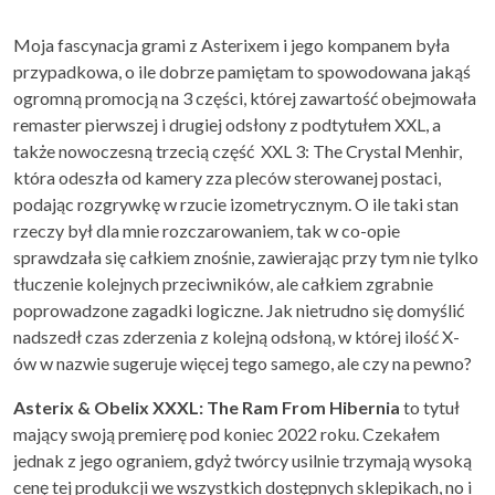
Moja fascynacja grami z Asterixem i jego kompanem była
przypadkowa, o ile dobrze pamiętam to spowodowana jakąś
ogromną promocją na 3 części, której zawartość obejmowała
remaster pierwszej i drugiej odsłony z podtytułem XXL, a
także nowoczesną trzecią część XXL 3: The Crystal Menhir,
która odeszła od kamery zza pleców sterowanej postaci,
podając rozgrywkę w rzucie izometrycznym. O ile taki stan
rzeczy był dla mnie rozczarowaniem, tak w co-opie
sprawdzała się całkiem znośnie, zawierając przy tym nie tylko
tłuczenie kolejnych przeciwników, ale całkiem zgrabnie
poprowadzone zagadki logiczne. Jak nietrudno się domyślić
nadszedł czas zderzenia z kolejną odsłoną, w której ilość X-
ów w nazwie sugeruje więcej tego samego, ale czy na pewno?
Asterix & Obelix XXXL: The Ram From Hibernia
to tytuł
mający swoją premierę pod koniec 2022 roku. Czekałem
jednak z jego ograniem, gdyż twórcy usilnie trzymają wysoką
cenę tej produkcji we wszystkich dostępnych sklepikach, no i