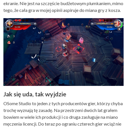
ekranie. Nie jest na szczęście budżetowym plumkaniem, mimo
tego, że cała gra w mojej opinii aspiruje do miana gry z kosza.
Jak się uda, tak wyjdzie
OSome Studio to jeden z tych producentów gier, którzy chyba
trochę wyznają tę zasadę. Na przestrzeni dwóch lat grałem
bowiem w wiele ich produkcji i co druga zasługuje na miano
męczenia licencji. Do teraz po ograniu czterech gier wciąż nie