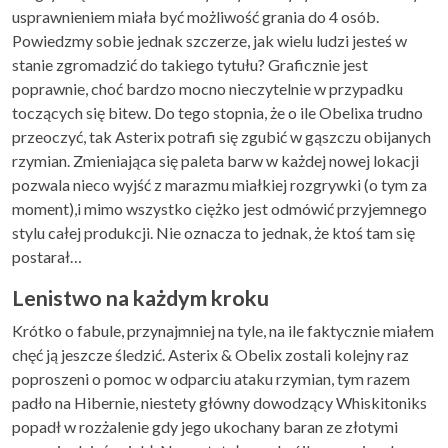
usprawnieniem miała być możliwość grania do 4 osób.
Powiedzmy sobie jednak szczerze, jak wielu ludzi jesteś w
stanie zgromadzić do takiego tytułu? Graficznie jest
poprawnie, choć bardzo mocno nieczytelnie w przypadku
toczących się bitew. Do tego stopnia, że o ile Obelixa trudno
przeoczyć, tak Asterix potrafi się zgubić w gąszczu obijanych
rzymian. Zmieniająca się paleta barw w każdej nowej lokacji
pozwala nieco wyjść z marazmu miałkiej rozgrywki (o tym za
moment),i mimo wszystko ciężko jest odmówić przyjemnego
stylu całej produkcji. Nie oznacza to jednak, że ktoś tam się
postarał…
Lenistwo na każdym kroku
Krótko o fabule, przynajmniej na tyle, na ile faktycznie miałem
chęć ją jeszcze śledzić. Asterix & Obelix zostali kolejny raz
poproszeni o pomoc w odparciu ataku rzymian, tym razem
padło na Hibernie, niestety główny dowodzący Whiskitoniks
popadł w rozżalenie gdy jego ukochany baran ze złotymi