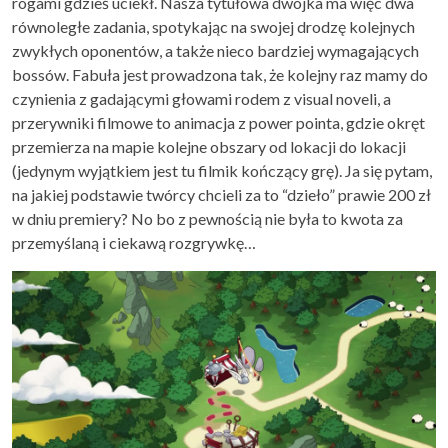
rogami gdzieś uciekł. Nasza tytułowa dwójka ma więc dwa
równoległe zadania, spotykając na swojej drodzę kolejnych
zwykłych oponentów, a także nieco bardziej wymagających
bossów. Fabuła jest prowadzona tak, że kolejny raz mamy do
czynienia z gadającymi głowami rodem z visual noveli, a
przerywniki filmowe to animacja z power pointa, gdzie okręt
przemierza na mapie kolejne obszary od lokacji do lokacji
(jedynym wyjątkiem jest tu filmik kończący grę). Ja się pytam,
na jakiej podstawie twórcy chcieli za to “dzieło” prawie 200 zł
w dniu premiery? No bo z pewnością nie była to kwota za
przemyślaną i ciekawą rozgrywkę…