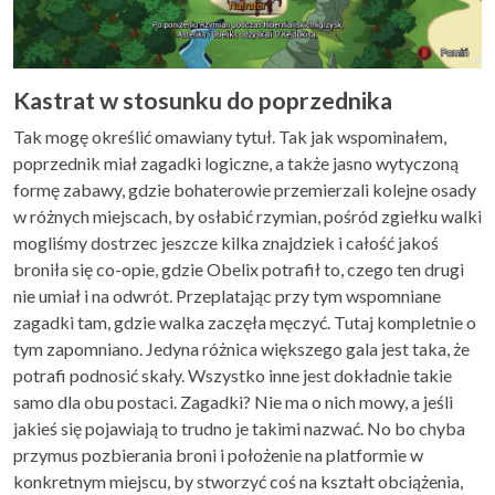
Kastrat w stosunku do poprzednika
Tak mogę określić omawiany tytuł. Tak jak wspominałem,
poprzednik miał zagadki logiczne, a także jasno wytyczoną
formę zabawy, gdzie bohaterowie przemierzali kolejne osady
w różnych miejscach, by osłabić rzymian, pośród zgiełku walki
mogliśmy dostrzec jeszcze kilka znajdziek i całość jakoś
broniła się co-opie, gdzie Obelix potrafił to, czego ten drugi
nie umiał i na odwrót. Przeplatając przy tym wspomniane
zagadki tam, gdzie walka zaczęła męczyć. Tutaj kompletnie o
tym zapomniano. Jedyna różnica większego gala jest taka, że
potrafi podnosić skały. Wszystko inne jest dokładnie takie
samo dla obu postaci. Zagadki? Nie ma o nich mowy, a jeśli
jakieś się pojawiają to trudno je takimi nazwać. No bo chyba
przymus pozbierania broni i położenie na platformie w
konkretnym miejscu, by stworzyć coś na kształt obciążenia,