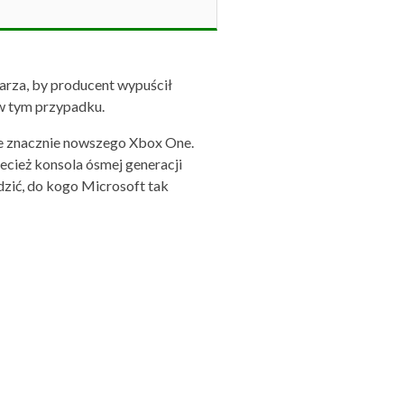
darza, by producent wypuścił
 w tym przypadku.
rze znacznie nowszego Xbox One.
zecież konsola ósmej generacji
dzić, do kogo Microsoft tak