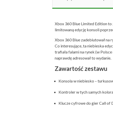
Xbox 360 Blue Limited Edition to 
limitowaną edycję konsoli poprzed
Xbox 360 Blue zadebiutował na ry
Co interesujące, ta niebieska edy
trafiała falami na rynek (w Polsc
naprawdę adresował to wydanie.
Zawartość zestawu
Konsola w niebiesko – turkuso
Kontroler w tych samych kolor
Klucze cyfrowe do gier Call of 