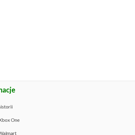
macje
storii
 Xbox One
 Walmart