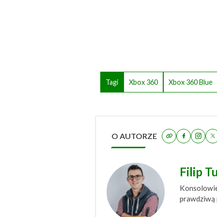
Tagi
Xbox 360
Xbox 360 Blue
O AUTORZE
Filip T
Konsolowiec
prawdziwą p