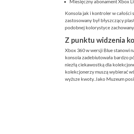
Miesięczny abonament Xbox Li
Konsola jak i kontroler w całośc
zastosowany był błyszczący plas
podobnej kolorystyce zachowany j
Z punktu widzenia k
Xbox 360 w wersji Blue stanowi n
konsola zadebiutowała bardzo pó
niezłą ciekawostką dla kolekcjo
kolekcjonerzy muszą wybierać wś
wyższe kwoty. Jako Muzeum posi