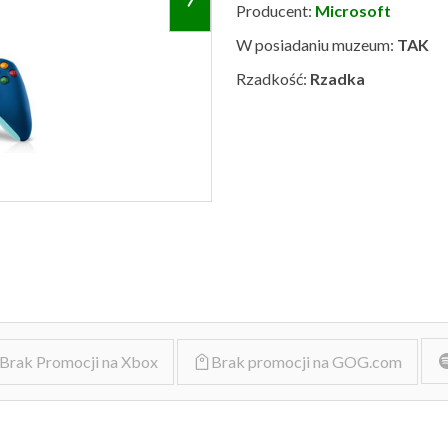
Producent:
Microsoft
W posiadaniu muzeum:
TAK
Rzadkość:
Rzadka
Brak Promocji na Xbox
Brak promocji na GOG.com