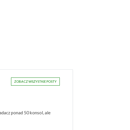
ZOBACZ WSZYSTKIE POSTY
adacz ponad 50 konsol, ale