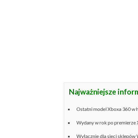
Najważniejsze infor
Ostatni model Xboxa 360 w hi
Wydany w rok po premierze
Wyłącznie dla sieci sklepów