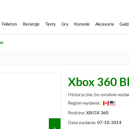
Felieton
Recenzje
Testy
Gry
Konsole
Akcesoria
Gadż
on
Xbox 360 Bl
Historyczne, bo ostatnie wyda
Region wydania:
Rodzina:
XBOX 360
Data wydania:
07-10-2014
›