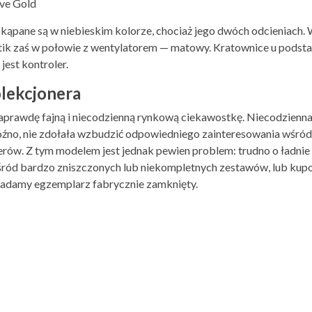
ve Gold
i skąpane są w niebieskim kolorze, chociaż jego dwóch odcieniach
tik zaś w połowie z wentylatorem — matowy. Kratownice u podsta
est kontroler.
olekcjonera
aprawdę fajną i niecodzienną rynkową ciekawostkę. Niecodzienna 
źno, nie zdołała wzbudzić odpowiedniego zainteresowania wśród 
nerów. Z tym modelem jest jednak pewien problem: trudno o ładn
ród bardzo zniszczonych lub niekompletnych zestawów, lub kup
adamy egzemplarz fabrycznie zamknięty.