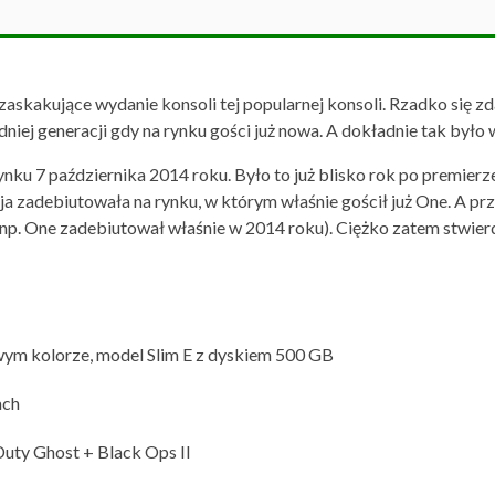
zaskakujące wydanie konsoli tej popularnej konsoli. Rzadko się z
niej generacji gdy na rynku gości już nowa. A dokładnie tak było
nku 7 października 2014 roku. Było to już blisko rok po premie
cja zadebiutowała na rynku, w którym właśnie gościł już One. A pr
e np. One zadebiutował właśnie w 2014 roku). Ciężko zatem stwier
wym kolorze, model Slim E z dyskiem 500 GB
ach
Duty Ghost + Black Ops II