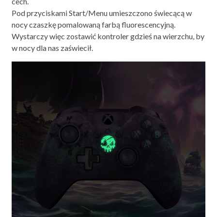
cech.
Pod przyciskami Start/Menu umieszczono świecącą w
nocy czaszkę pomalowaną farbą fluorescencyjną.
Wystarczy więc zostawić kontroler gdzieś na wierzchu, by
w nocy dla nas zaświecił.