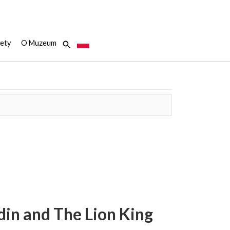
ety
O Muzeum
din and The Lion King