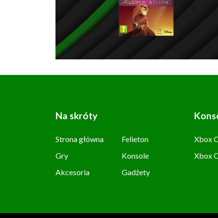
Na skróty
Kons
Strona główna
Felieton
Xbox C
Gry
Konsole
Xbox 
Akcesoria
Gadżety