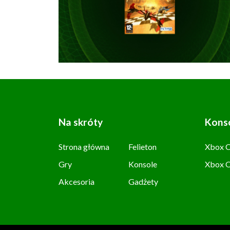
Na skróty
Kons
Strona główna
Felieton
Xbox C
Gry
Konsole
Xbox 
Akcesoria
Gadżety