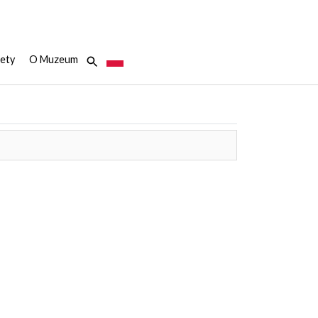
ety
O Muzeum