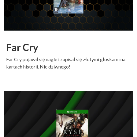
Far Cry
Far Cry pojawił się nagle i zapisał się złotymi głoskami na
kartach historii. Nic dziwnego!