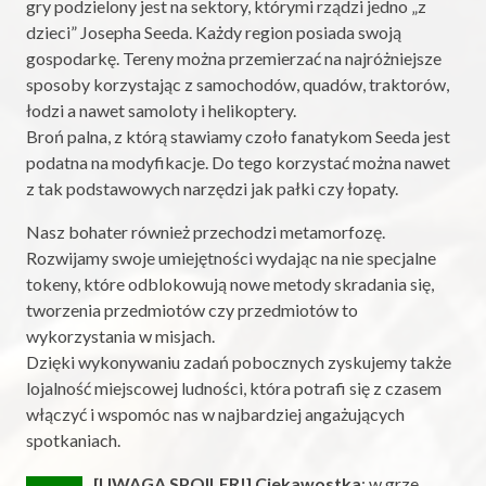
gry podzielony jest na sektory, którymi rządzi jedno „z
dzieci” Josepha Seeda. Każdy region posiada swoją
gospodarkę. Tereny można przemierzać na najróżniejsze
sposoby korzystając z samochodów, quadów, traktorów,
łodzi a nawet samoloty i helikoptery.
Broń palna, z którą stawiamy czoło fanatykom Seeda jest
podatna na modyfikacje. Do tego korzystać można nawet
z tak podstawowych narzędzi jak pałki czy łopaty.
Nasz bohater również przechodzi metamorfozę.
Rozwijamy swoje umiejętności wydając na nie specjalne
tokeny, które odblokowują nowe metody skradania się,
tworzenia przedmiotów czy przedmiotów to
wykorzystania w misjach.
Dzięki wykonywaniu zadań pobocznych zyskujemy także
lojalność miejscowej ludności, która potrafi się z czasem
włączyć i wspomóc nas w najbardziej angażujących
spotkaniach.
[UWAGA SPOILER!]
Ciekawostka
: w grze