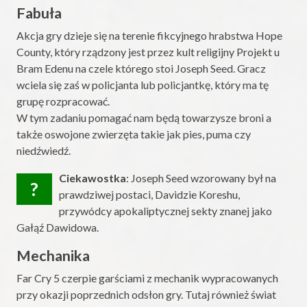
Fabuła
Akcja gry dzieje się na terenie fikcyjnego hrabstwa Hope
County, który rządzony jest przez kult religijny Projekt u
Bram Edenu na czele którego stoi Joseph Seed. Gracz
wciela się zaś w policjanta lub policjantkę, który ma tę
grupę rozpracować.
W tym zadaniu pomagać nam będą towarzysze broni a
także oswojone zwierzęta takie jak pies, puma czy
niedźwiedź.
Ciekawostka
: Joseph Seed wzorowany był na
?
prawdziwej postaci, Davidzie Koreshu,
przywódcy apokaliptycznej sekty znanej jako
Gałąź Dawidowa.
Mechanika
Far Cry 5 czerpie garściami z mechanik wypracowanych
przy okazji poprzednich odsłon gry. Tutaj również świat