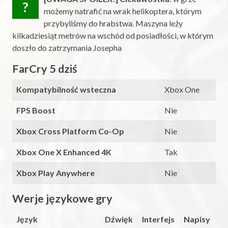
?
możemy natrafić na wrak helikoptera, którym
przybyliśmy do hrabstwa. Maszyna leży
kilkadziesiąt metrów na wschód od posiadłości, w którym
doszło do zatrzymania Josepha
FarCry 5 dziś
Kompatybilność wsteczna
Xbox One
FPS Boost
Nie
Xbox Cross Platform Co-Op
Nie
Xbox One X Enhanced 4K
Tak
Xbox Play Anywhere
Nie
Werje językowe gry
Język
Dźwięk
Interfejs
Napisy