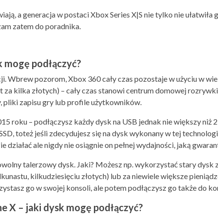
ają, a generacja w postaci Xbox Series X|S nie tylko nie ułatwiła 
szam zatem do poradnika.
k mogę podłączyć?
cji. Wbrew pozorom, Xbox 360 cały czas pozostaje w użyciu w wie
wet za kilka złotych) – cały czas stanowi centrum domowej rozryw
pliki zapisu gry lub profile użytkowników.
015 roku – podłączysz każdy dysk na USB jednak nie większy niż 2
SSD, toteż jeśli zdecydujesz się na dysk wykonany w tej technologi
 działać ale nigdy nie osiągnie on pełnej wydajności, jaką gwarant
owolny talerzowy dysk. Jaki? Możesz np. wykorzystać stary dysk 
lkunastu, kilkudziesięciu złotych) lub za niewiele większe pieniąd
zystasz go w swojej konsoli, ale potem podłączysz go także do k
e X – jaki dysk mogę podłączyć?