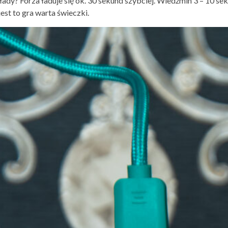
ady? Forza ładuje się ok. 30 sekund szybciej. Wiedźmin 3 – 10 sek
jest to gra warta świeczki.