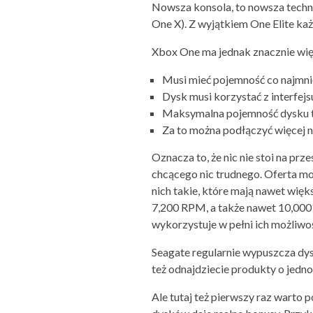
Nowsza konsola, to nowsza technol
One X). Z wyjątkiem One Elite ka
Xbox One ma jednak znacznie wi
Musi mieć pojemność co najmnie
Dysk musi korzystać z interfejs
Maksymalna pojemność dysku t
Za to można podłączyć więcej ni
Oznacza to, że nic nie stoi na pr
chcącego nic trudnego. Oferta mo
nich takie, które mają nawet wię
7,200 RPM, a także nawet 10,000
wykorzystuje w pełni ich możliwoś
Seagate regularnie wypuszcza dysk
też odnajdziecie produkty o jedn
Ale tutaj też pierwszy raz warto 