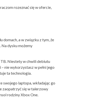
graczom rozeznać się w ofercie,
lu domach, a w związku z tym, że
ki. Na dysku możemy
 TB. Niestety w chwili debiutu
i – nie wykorzystasz w pełni jego
uje ta technologia.
ze swojego laptopa, wkładając go
ze zaopatrzyć się w talerzowy
onsol rodziny Xbox One.