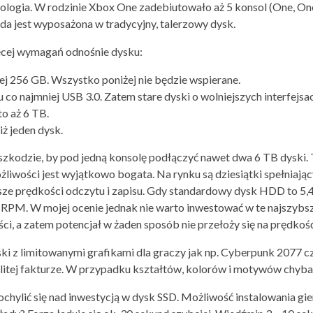
ogia. W rodzinie Xbox One zadebiutowało aż 5 konsol (One, One El
żda jest wyposażona w tradycyjny, talerzowy dysk.
ęcej wymagań odnośnie dysku:
j 256 GB. Wszystko poniżej nie będzie wspierane.
u co najmniej USB 3.0. Zatem stare dyski o wolniejszych interfejsa
o aż 6 TB.
ż jeden dysk.
zeszkodzie, by pod jedną konsolę podłączyć nawet dwa 6 TB dyski.
żliwości jest wyjątkowo bogata. Na rynku są dziesiątki spełniaj
ksze prędkości odczytu i zapisu. Gdy standardowy dysk HDD to 5
 RPM. W mojej ocenie jednak nie warto inwestować w te najszyb
ci, a zatem potencjał w żaden sposób nie przełoży się na prędkoś
i z limitowanymi grafikami dla graczy jak np. Cyberpunk 2077 czy
olitej fakturze. W przypadku kształtów, kolorów i motywów chyba 
pochylić się nad inwestycją w dysk SSD. Możliwość instalowania gi