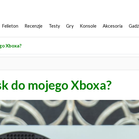
Felieton
Recenzje
Testy
Gry
Konsole
Akcesoria
Gadż
ego Xboxa?
ysk do mojego Xboxa?