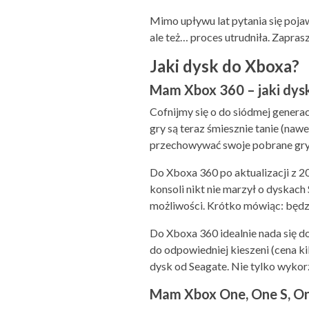
Mimo upływu lat pytania się pojawi
ale też… proces utrudniła. Zapra
Jaki dysk do Xboxa?
Mam Xbox 360 – jaki dys
Cofnijmy się o do siódmej genera
gry są teraz śmiesznie tanie (na
przechowywać swoje pobrane gry, 
Do Xboxa 360 po aktualizacji z 2
konsoli nikt nie marzył o dyskach 
możliwości. Krótko mówiąc: będzie
Do Xboxa 360 idealnie nada się d
do odpowiedniej kieszeni (cena ki
dysk od Seagate. Nie tylko wykor
Mam Xbox One, One S, On