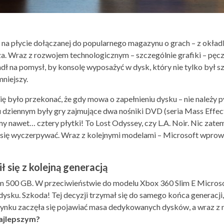
na płycie dołączanej do popularnego magazynu o grach – z okładki
sza. Wraz z rozwojem technologicznym – szczególnie grafiki – pęc
dł na pomysł, by konsolę wyposażyć w dysk, który nie tylko był s
mniejszy.
 było przekonać, że gdy mowa o zapełnieniu dysku – nie należy pyt
u dziennym były gry zajmujące dwa nośniki DVD (seria Mass Effect
y nawet… cztery płytki! To Lost Odyssey, czy L.A. Noir. Nic zat
się wyczerpywać. Wraz z kolejnymi modelami – Microsoft wprowad
ił się z kolejną generacją
 500 GB. W przeciwieństwie do modelu Xbox 360 Slim E Microsof
dysku. Szkoda! Tej decyzji trzymał się do samego końca generacji
ynku zaczęła się pojawiać masa dedykowanych dysków, a wraz z n
najlepszym?