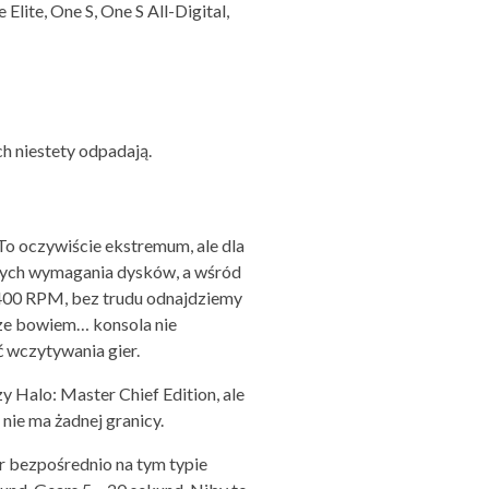
ite, One S, One S All-Digital,
ch niestety odpadają.
 To oczywiście ekstremum, ale dla
ących wymagania dysków, a wśród
,400 RPM, bez trudu odnajdziemy
sze bowiem… konsola nie
ć wczytywania gier.
 Halo: Master Chief Edition, ale
nie ma żadnej granicy.
er bezpośrednio na tym typie