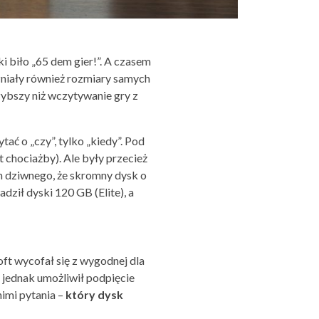
 biło „65 dem gier!”. A czasem
zniały również rozmiary samych
zybszy niż wczytywanie gry z
ać o „czy”, tylko „kiedy”. Pod
 chociażby). Ale były przecież
em dziwnego, że skromny dysk o
ził dyski 120 GB (Elite), a
t wycofał się z wygodnej dla
, jednak umożliwił podpięcie
imi pytania –
który dysk