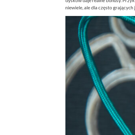
dysków daje realne bonusy. Przykł
niewiele, ale dla często grających 