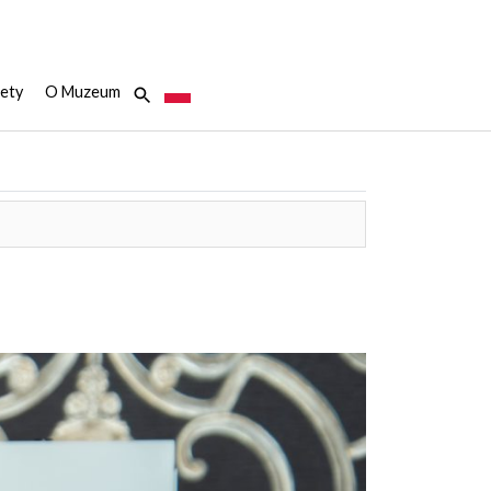
ety
O Muzeum