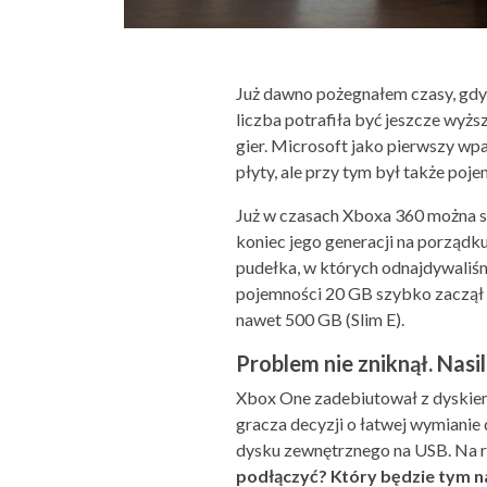
Już dawno pożegnałem czasy, gdy 
liczba potrafiła być jeszcze wyż
gier. Microsoft jako pierwszy wpa
płyty, ale przy tym był także poje
Już w czasach Xboxa 360 można się
koniec jego generacji na porządk
pudełka, w których odnajdywaliśm
pojemności 20 GB szybko zaczął 
nawet 500 GB (Slim E).
Problem nie zniknął. Nasil
Xbox One zadebiutował z dyskiem
gracza decyzji o łatwej wymianie 
dysku zewnętrznego na USB. Na r
podłączyć? Który będzie tym 