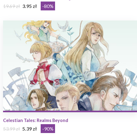
19.69 zł
3.95 zł
-80%
Celestian Tales: Realms Beyond
53.99 zł
5.39 zł
-90%