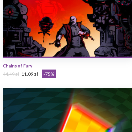
Chains of Fury
44.49 zł
11.09 zł
-75%