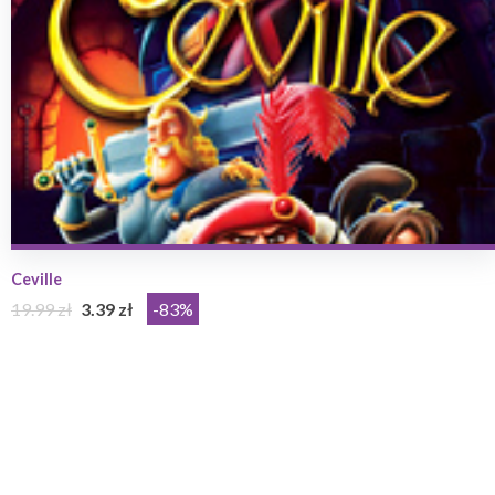
Ceville
19.99 zł
3.39 zł
-83%