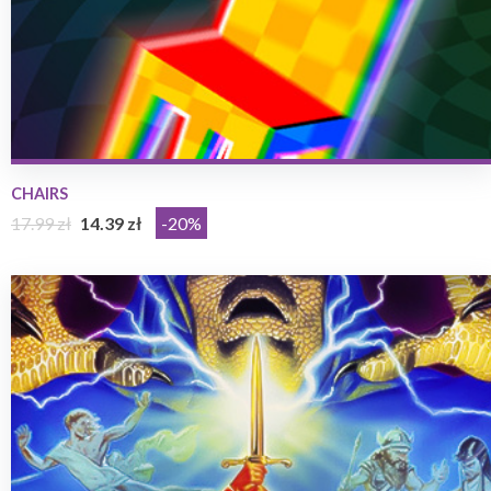
CHAIRS
17.99 zł
14.39 zł
-20%