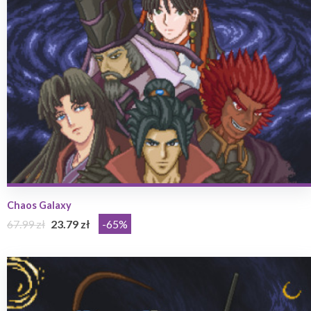
Chaos Galaxy
67.99 zł
23.79 zł
-65%