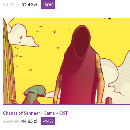
64.99 zł
32.49 zł
-50%
Chants of Sennaar - Game + OST
80.09 zł
44.85 zł
-44%