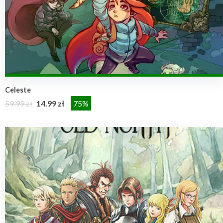
Celeste
59.99 zł
14.99 zł
75%