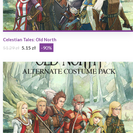
Celestian Tales: Old North
51.29 zł
5.15 zł
-90%