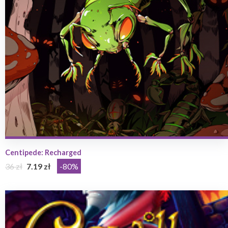
Centipede: Recharged
36 zł
7.19 zł
-80%