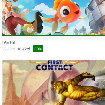
I Am Fish
92.49 zł
18.49 zł
80%