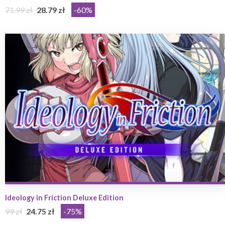
71.99 zł
28.79 zł
-60%
Ideology in Friction Deluxe Edition
99 zł
24.75 zł
-75%