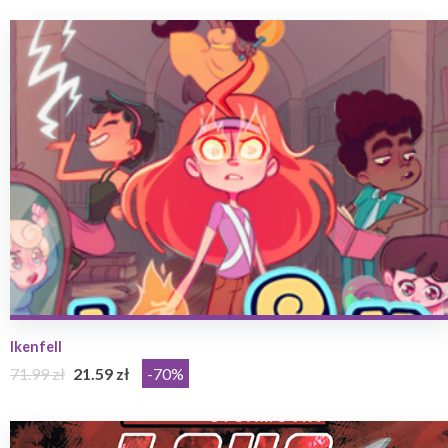
Ikenfell
71.99 zł
21.59 zł
-70%