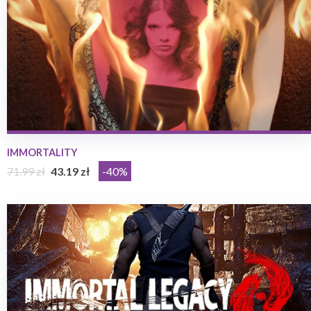
IMMORTALITY
71.99 zł
43.19 zł
-40%