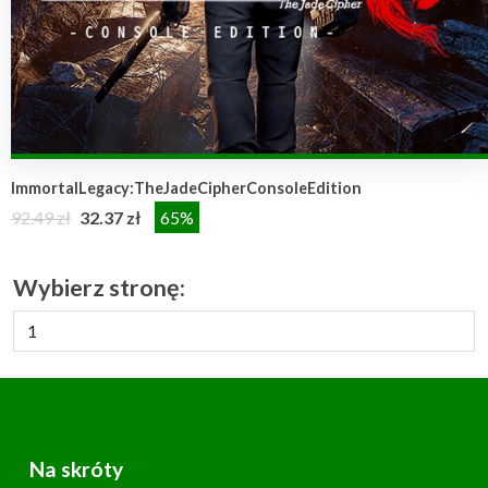
ImmortalLegacy:TheJadeCipherConsoleEdition
92.49 zł
32.37 zł
65%
Wybierz stronę:
Na skróty