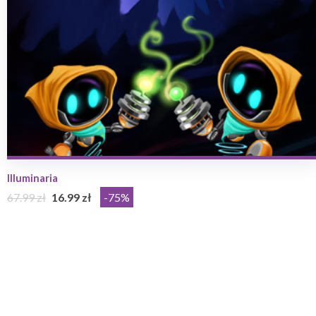
Illuminaria
67.99 zł
16.99 zł
-75%