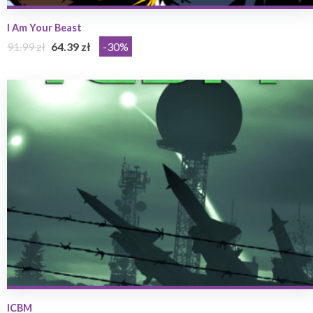
I Am Your Beast
91.99 zł
64.39 zł
-30%
ICBM