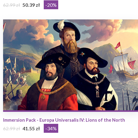
62.99 zł
50.39 zł
-20%
Immersion Pack - Europa Universalis IV: Lions of the North
62.99 zł
41.55 zł
-34%