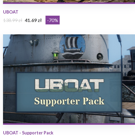
UBOAT
138.99 zł
41.69 zł
-70%
UBOAT - Supporter Pack