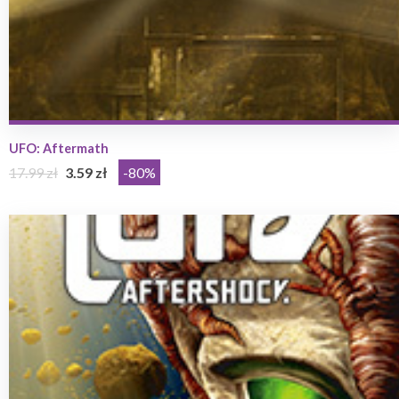
UFO: Aftermath
17.99 zł
3.59 zł
-80%