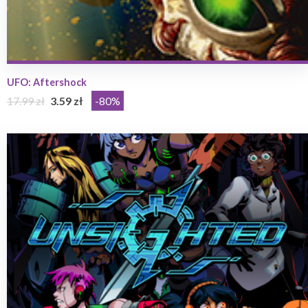
UFO: Aftershock
17.99 zł
3.59 zł
-80%