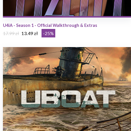
U4iA - Season 1 - Official Walkthrough & Extras
17.99 zł
13.49 zł
-25%