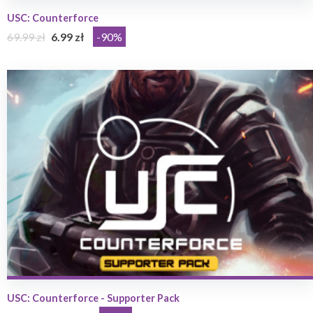
USC: Counterforce
69.99 zł
6.99 zł
-90%
USC: Counterforce - Supporter Pack