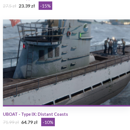
27.5 zł
23.39 zł
-15%
UBOAT - Type IX: Distant Coasts
71.99 zł
64.79 zł
-10%