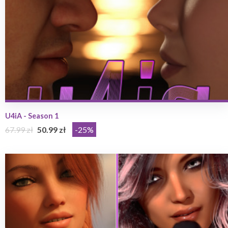
U4iA - Season 1
67.99 zł
50.99 zł
-25%