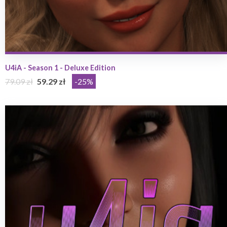
U4iA - Season 1 - Deluxe Edition
79.09 zł
59.29 zł
-25%