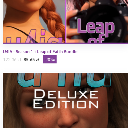
U4iA - Season 1 + Leap of Faith Bundle
122.36 zł
85.65 zł
-30%