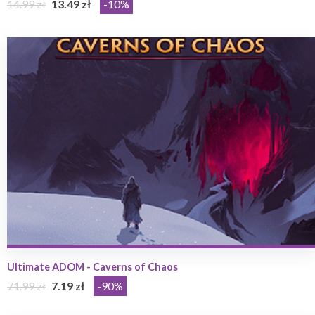
14.99 zł
13.49 zł
-10%
Ultimate ADOM - Caverns of Chaos
71.99 zł
7.19 zł
-90%