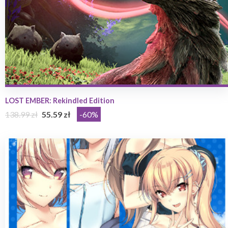
LOST EMBER: Rekindled Edition
138.99 zł
55.59 zł
-60%