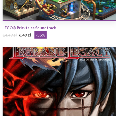
LEGO® Bricktales Soundtrack
14.49 zł
6.49 zł
-55%