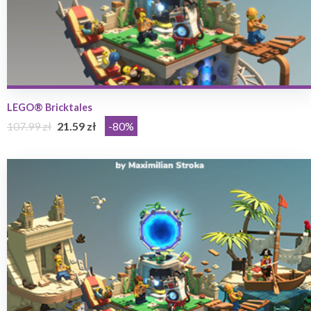
LEGO® Bricktales
107.99 zł
21.59 zł
-80%