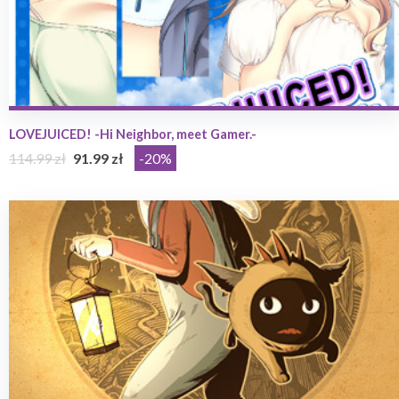
LOVEJUICED! -Hi Neighbor, meet Gamer.-
114.99 zł
91.99 zł
-20%