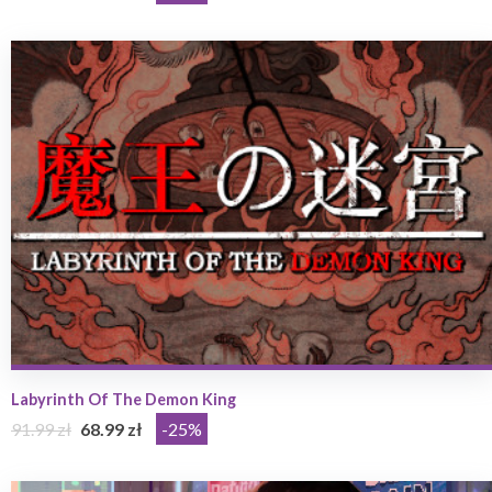
Labyrinth Of The Demon King
91.99 zł
68.99 zł
-25%