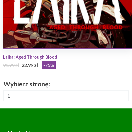
Laika: Aged Through Blood
91.99 zł
22.99 zł
-75%
Wybierz stronę: