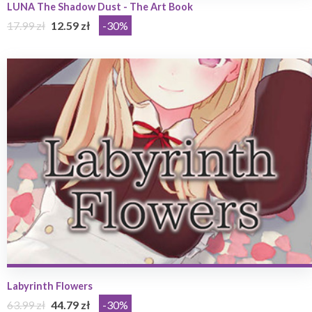
LUNA The Shadow Dust - The Art Book
17.99 zł
12.59 zł
-30%
Labyrinth Flowers
63.99 zł
44.79 zł
-30%