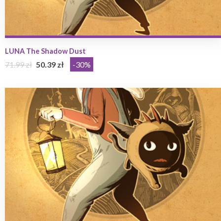
LUNA The Shadow Dust
71.99 zł
50.39 zł
-30%