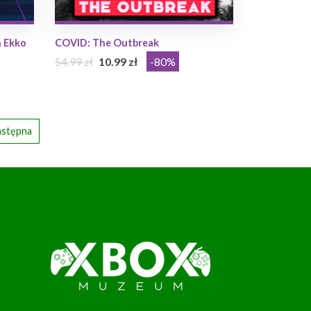
 Ekko
COVID: The Outbreak
54.99 zł
10.99 zł
-80%
stępna