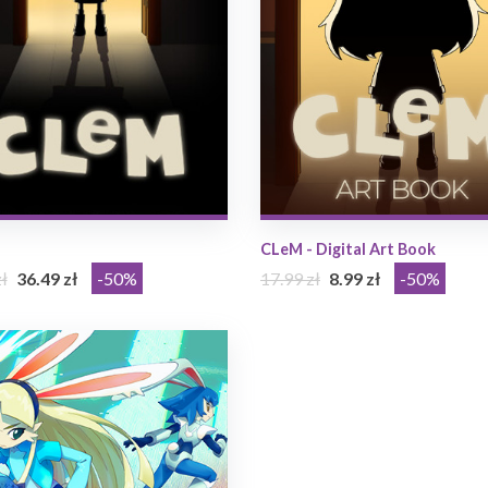
CLeM - Digital Art Book
ł
36.49 zł
-50%
17.99 zł
8.99 zł
-50%