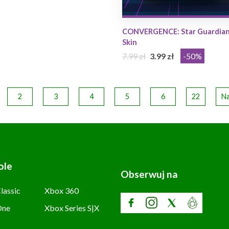
CONVERGENCE: Star Guardian
Skin
7.99 zł
3.99 zł
-50%
2
3
4
5
6
22
Na
ole
Obserwuj na
lassic
Xbox 360
One
Xbox Series S|X