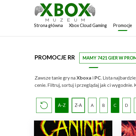
Strona główna
Xbox Cloud Gaming
Promocje
PROMOCJE RR
MAMY 7421 GIER W PRO
Zawsze tanie gry na
Xboxa
i
PC
. Lista najbardz
cenie. Filtruj, sortuj i przeglądaj jak ci wygodn
A-Z
Z-A
A
B
C
D