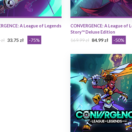
GENCE: A League of Legends
CONVERGENCE: A League of L
Story™ Deluxe Edition
 zł
33.75 zł
-75%
169.99 zł
84.99 zł
-50%