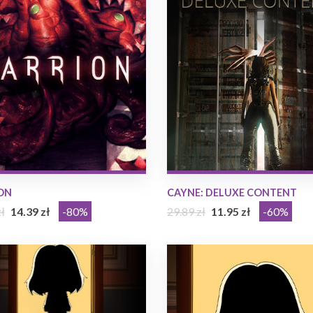
ON
CAYNE: DELUXE CONTENT
ł
14.39 zł
-80%
29.89 zł
11.95 zł
-60%