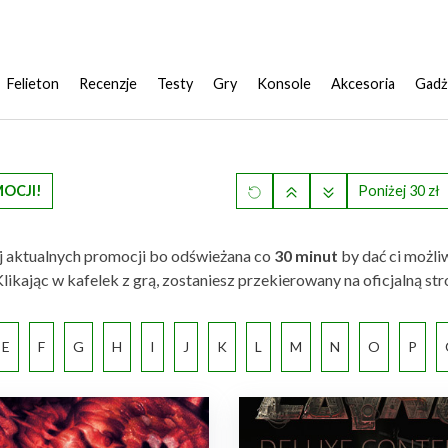
Felieton
Recenzje
Testy
Gry
Konsole
Akcesoria
Gadż
MOCJI!
Poniżej 30 zł
iej aktualnych promocji bo odświeżana co
30 minut
by dać ci możli
ie. Klikając w kafelek z grą, zostaniesz przekierowany na oficjaln
E
F
G
H
I
J
K
L
M
N
O
P