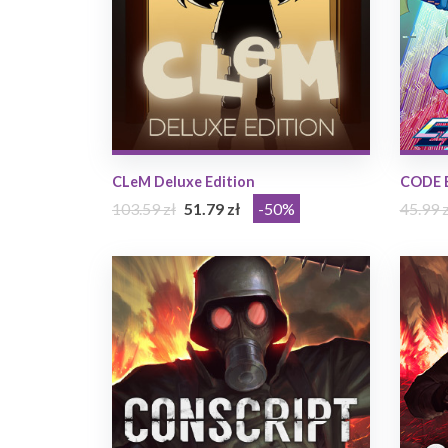
CLeM Deluxe Edition
CODE 
103.59 zł
51.79 zł
-50%
45.99 z