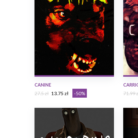
CANINE
CARRI
27.5 zł
13.75 zł
-50%
71.99 z