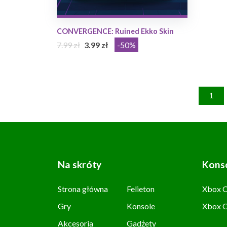
CONVERGENCE: Ruined Ekko Skin
7.99 zł
3.99 zł
-50%
1
Na skróty
Kons
Strona główna
Felieton
Xbox C
Gry
Konsole
Xbox 
Akcesoria
Gadżety