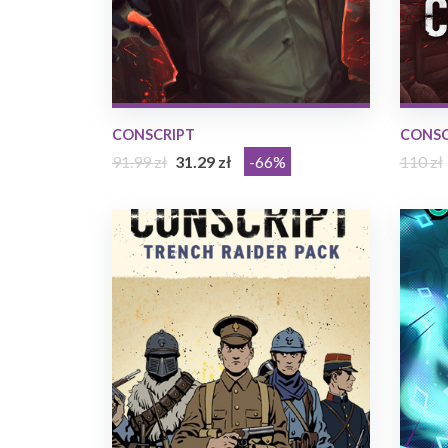
CONSCRIPT
CONSCR
91.99 zł
31.29 zł
-66%
110 zł