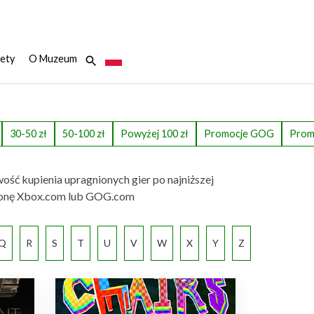
ety
O Muzeum
30-50 zł
50-100 zł
Powyżej 100 zł
Promocje GOG
Prom
wość kupienia upragnionych gier po najniższej
ą stronę Xbox.com lub GOG.com
Q
R
S
T
U
V
W
X
Y
Z