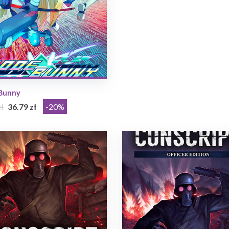
Bunny
ł
36.79 zł
-20%