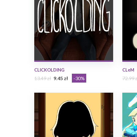
CLICKOLDING
CLeM
13.49 zł
9.45 zł
-30%
72.99 z