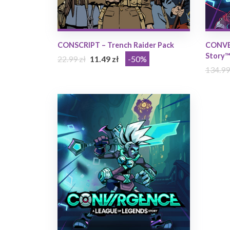
CONSCRIPT – Trench Raider Pack
CONVER
Story™
22.99 zł
11.49 zł
-50%
134.99