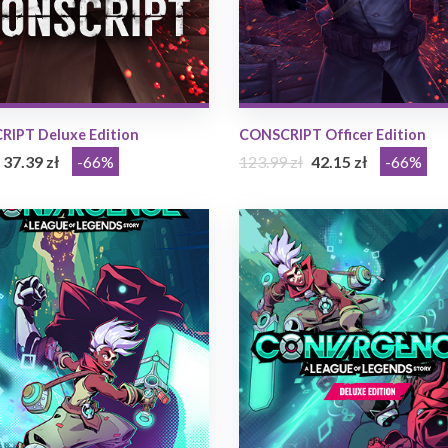
IPT Deluxe Edition
CONSCRIPT Officer Edition
37.39 zł
-66%
123.99 zł
42.15 zł
-66%