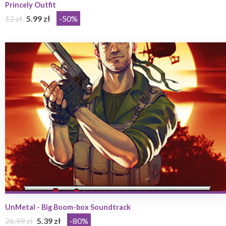
Princely Outfit
12 zł
5.99 zł
-50%
UnMetal - Big Boom-box Soundtrack
26.99 zł
5.39 zł
-80%