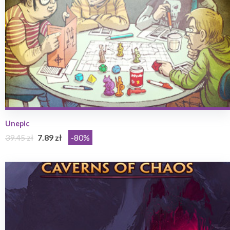
Unepic
39.45 zł
7.89 zł
-80%