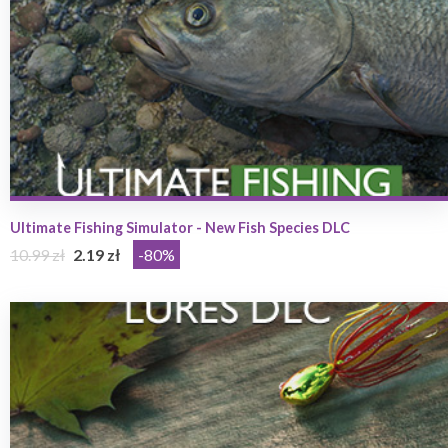
Ultimate Fishing Simulator - New Fish Species DLC
10.99 zł
2.19 zł
-80%