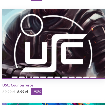
USC: Counterforce
69.99 zł
6.99 zł
-90%