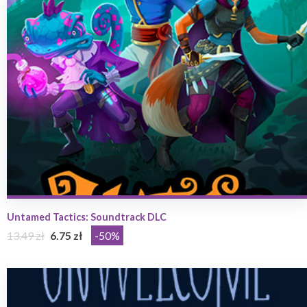
Untamed Tactics: Soundtrack DLC
13.49 zł
6.75 zł
-50%