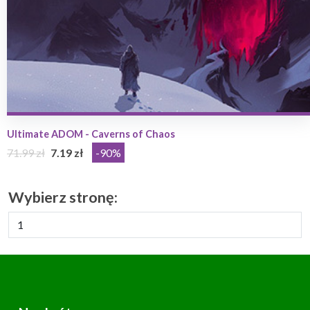
Ultimate ADOM - Caverns of Chaos
71.99 zł
7.19 zł
-90%
Wybierz stronę: