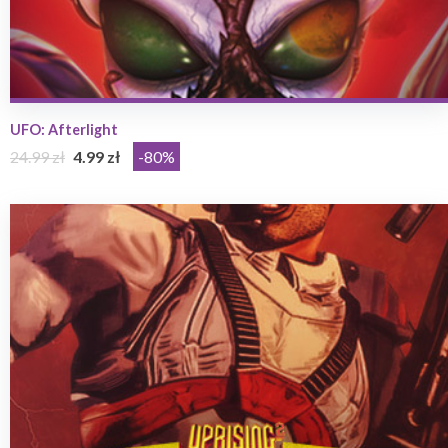
UFO: Afterlight
24.99 zł
4.99 zł
-80%