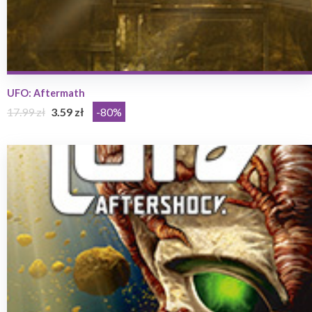
UFO: Aftermath
17.99 zł
3.59 zł
-80%