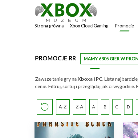
Strona główna
Xbox Cloud Gaming
Promocje
PROMOCJE RR
MAMY 6805 GIER W PRO
Zawsze tanie gry na
Xboxa
i
PC
. Lista najbardz
cenie. Filtruj, sortuj i przeglądaj jak ci wygodn
A-Z
Z-A
A
B
C
D