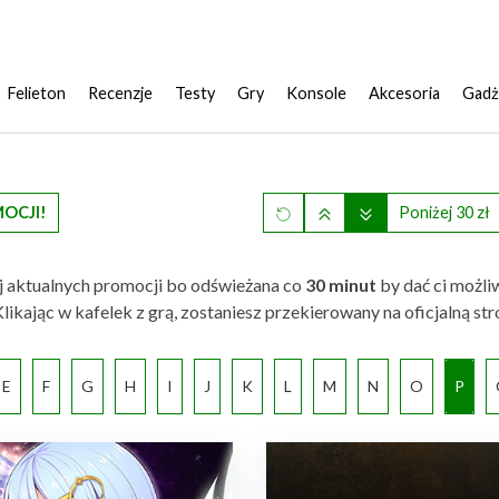
Felieton
Recenzje
Testy
Gry
Konsole
Akcesoria
Gadż
MOCJI!
Poniżej 30 zł
iej aktualnych promocji bo odświeżana co
30 minut
by dać ci możli
ie. Klikając w kafelek z grą, zostaniesz przekierowany na oficjaln
E
F
G
H
I
J
K
L
M
N
O
P