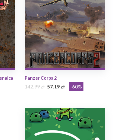
renaica
Panzer Corps 2
142.99 zł
57.19 zł
-60%