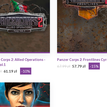
Corps 2: Allied Operations -
Panzer Corps 2: Frontlines Cy
ol.1
67.99 zł
57.79 zł
-15%
ł
61.19 zł
-10%