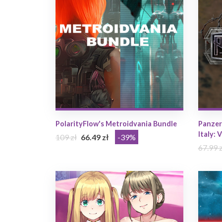
PolarityFlow's Metroidvania Bundle
Panzer 
Italy: V
109 zł
66.49 zł
-39%
67.99 z