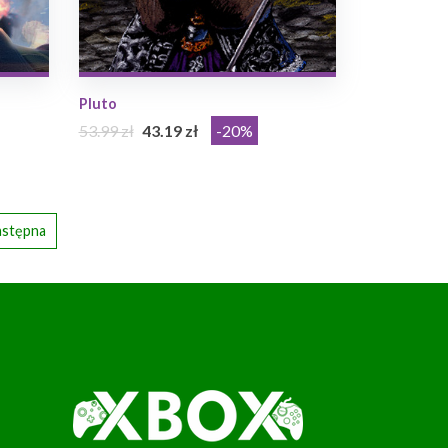
Pluto
53.99 zł
43.19 zł
-20%
stępna