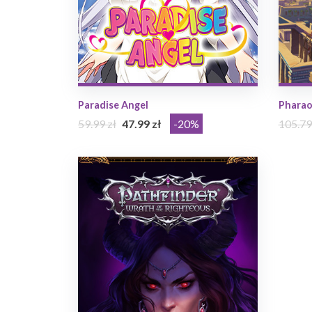
Paradise Angel
Pharao
59.99 zł
47.99 zł
-20%
105.79