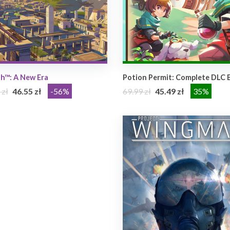
h™: A New Era
Potion Permit: Complete DLC 
 zł
46.55 zł
-56%
69.99 zł
45.49 zł
35%