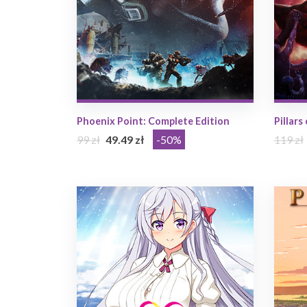
Phoenix Point: Complete Edition
Pillars
99 zł
49.49 zł
-50%
119 zł