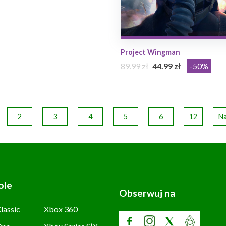
Project Wingman
89.99 zł
44.99 zł
-50%
2
3
4
5
6
12
Na
ole
Obserwuj na
lassic
Xbox 360