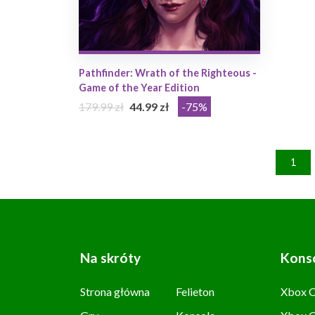
Pathfinder: Wrath of the Righteous -
Game of the Year Edition
179.99 zł
44.99 zł
-75%
1
Na skróty
Kons
Strona główna
Felieton
Xbox C