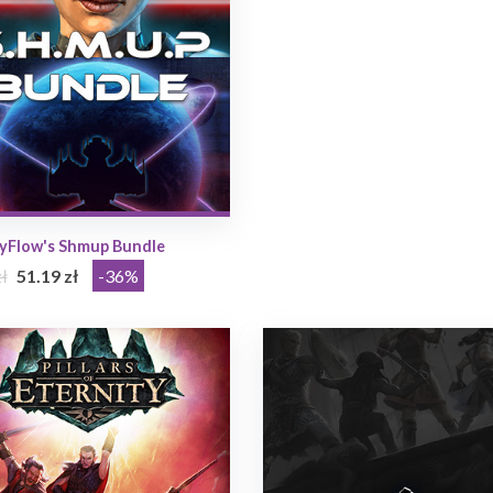
tyFlow's Shmup Bundle
ł
51.19 zł
-36%