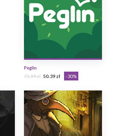
Peglin
71.99 zł
50.39 zł
-30%