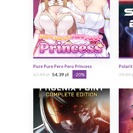
Pure Pure Pero Pero Princess
Polari
67.99 zł
54.39 zł
-20%
79.99 z