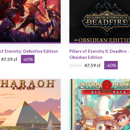
 of Eternity: Definitive Edition
Pillars of Eternity II: Deadfire -
Obsidian Edition
47.59 zł
-60%
119 zł
47.59 zł
-60%