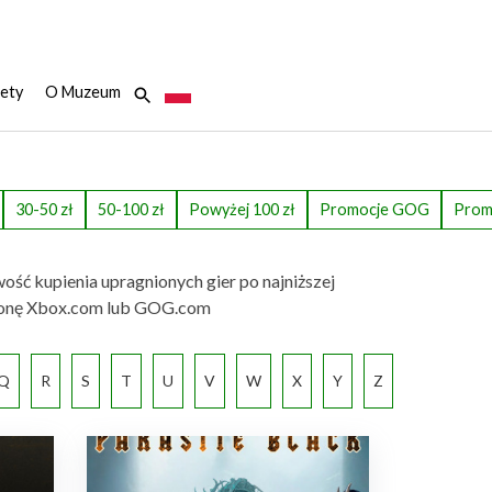
ety
O Muzeum
30-50 zł
50-100 zł
Powyżej 100 zł
Promocje GOG
Prom
wość kupienia upragnionych gier po najniższej
ą stronę Xbox.com lub GOG.com
Q
R
S
T
U
V
W
X
Y
Z