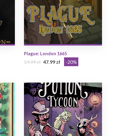
Plague: London 1665
59.99 zł
47.99 zł
-20%