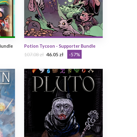
Bundle
Potion Tycoon - Supporter Bundle
107.08 zł
46.05 zł
-57%