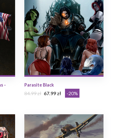
s -
Parasite Black
84.99 zł
67.99 zł
-20%