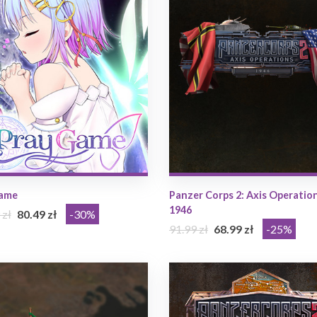
Game
Panzer Corps 2: Axis Operation
1946
 zł
80.49 zł
-30%
91.99 zł
68.99 zł
-25%