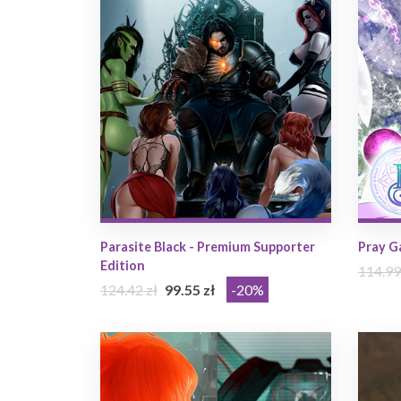
Parasite Black - Premium Supporter
Pray 
Edition
114.99
124.42 zł
99.55 zł
-20%