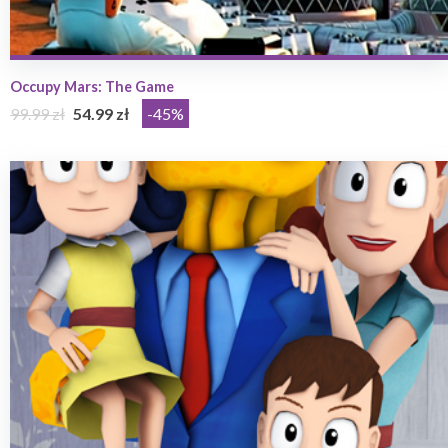
Occupy Mars: The Game
99.99 zł
54.99 zł
-45%