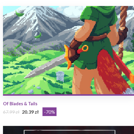
Of Blades & Tails
67.99 zł
20.39 zł
-70%