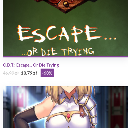
O.D.T.: Escape... Or Die Trying
46.99 zł
18.79 zł
-60%