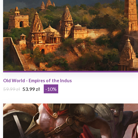
Old World - Empires of the Indus
59.99 zł
53.99 zł
-10%