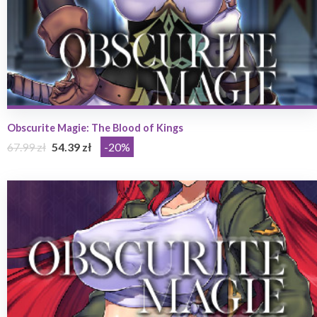
Obscurite Magie: The Blood of Kings
67.99 zł
54.39 zł
-20%