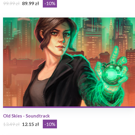
99.99 zł
89.99 zł
-10%
Old Skies - Soundtrack
13.49 zł
12.15 zł
-10%