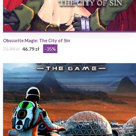
Obscurite Magie: The City of Sin
71.99 zł
46.79 zł
-35%