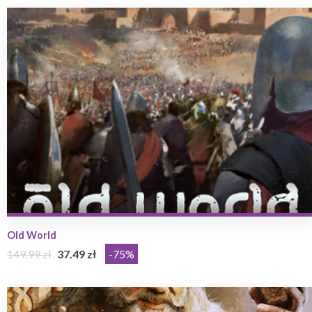
Old World
149.99 zł
37.49 zł
-75%