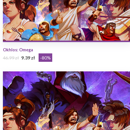
Okhlos: Omega
46.99 zł
9.39 zł
-80%