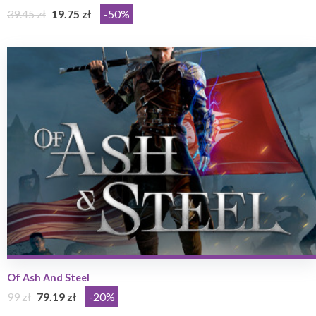
39.45 zł
19.75 zł
-50%
Of Ash And Steel
99 zł
79.19 zł
-20%