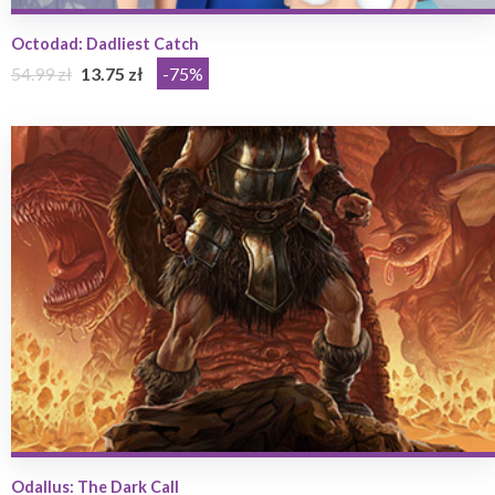
Octodad: Dadliest Catch
54.99 zł
13.75 zł
-75%
Odallus: The Dark Call