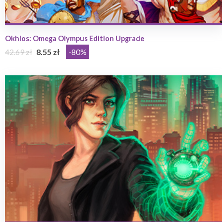
Okhlos: Omega Olympus Edition Upgrade
42.69 zł
8.55 zł
-80%