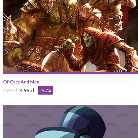
Of Orcs And Men
49.9 zł
4.99 zł
-90%