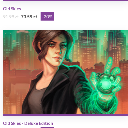
Old Skies
91.99 zł
73.59 zł
-20%
Old Skies - Deluxe Edition