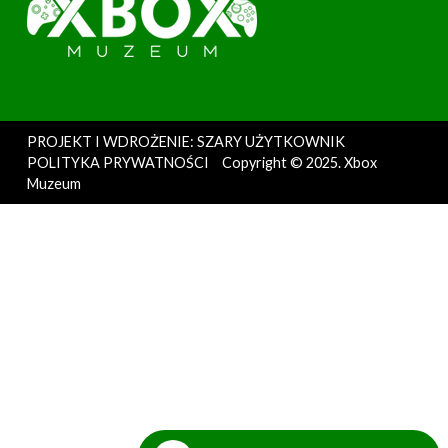
PROJEKT I WDROŻENIE: SZARY UŻYTKOWNIK
POLITYKA PRYWATNOŚCI
Copyright © 2025. Xbox
Muzeum