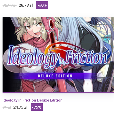
71.99 zł
28.79 zł
-60%
Ideology in Friction Deluxe Edition
99 zł
24.75 zł
-75%