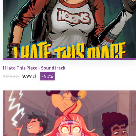
I Hate This Place - Soundtrack
19.99 zł
9.99 zł
-50%