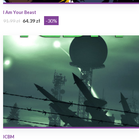
I Am Your Beast
91.99 zł
64.39 zł
-30%
ICBM