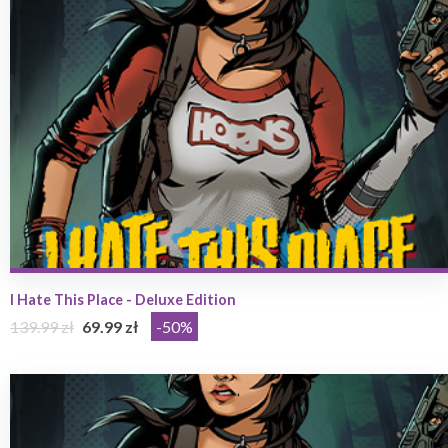
I Hate This Place - Deluxe Edition
139.99 zł
69.99 zł
-50%