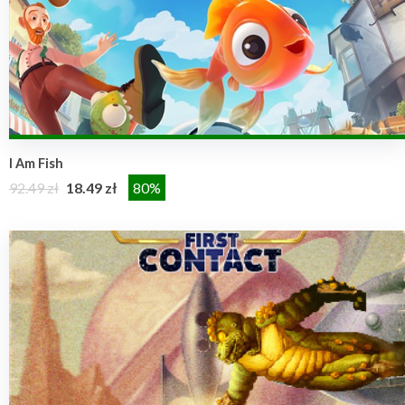
I Am Fish
92.49 zł
18.49 zł
80%