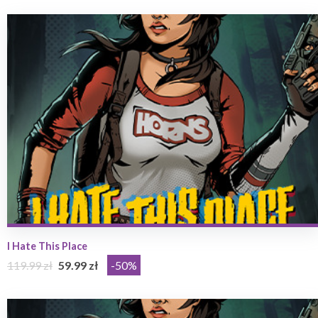
I Hate This Place
119.99 zł
59.99 zł
-50%