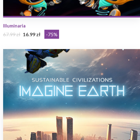
Illuminaria
67.99 zł
16.99 zł
-75%