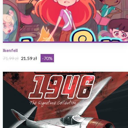
Ikenfell
71.99 zł
21.59 zł
-70%