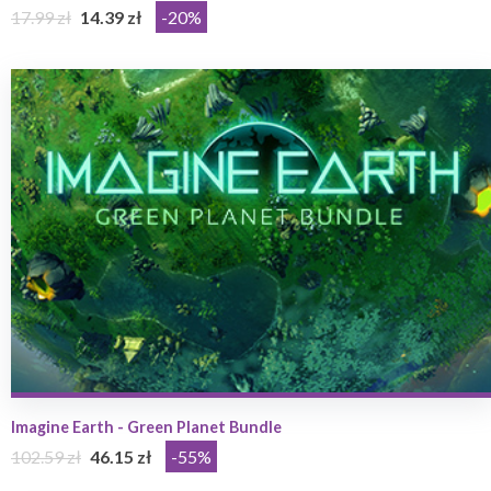
17.99 zł
14.39 zł
-20%
Imagine Earth - Green Planet Bundle
102.59 zł
46.15 zł
-55%