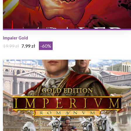
Impaler Gold
19.99 zł
7.99 zł
-60%