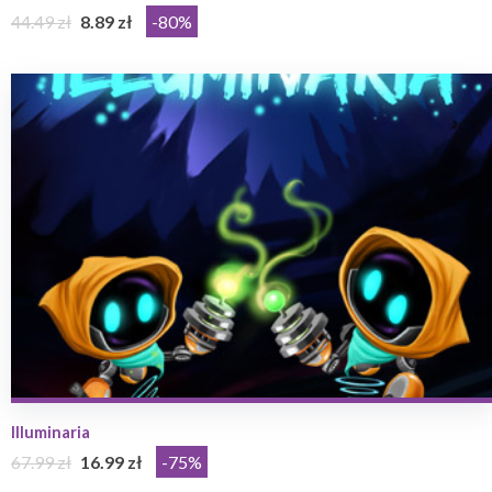
44.49 zł
8.89 zł
-80%
Illuminaria
67.99 zł
16.99 zł
-75%