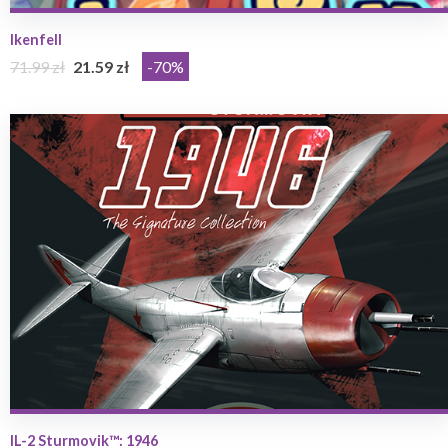
Ikenfell
71.99 zł
21.59 zł
-70%
IL-2 Sturmovik™: 1946