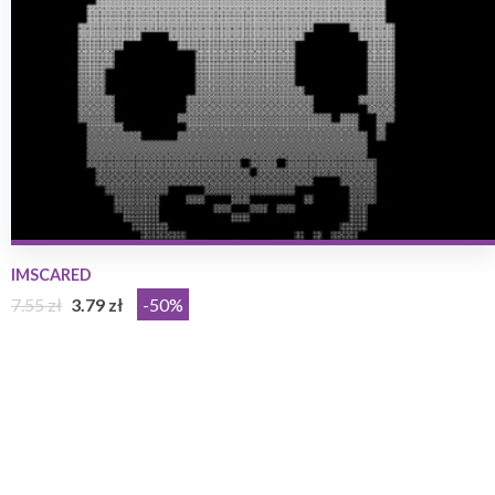
IMSCARED
7.55 zł
3.79 zł
-50%