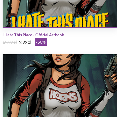
I Hate This Place - Official Artbook
19.99 zł
9.99 zł
-50%