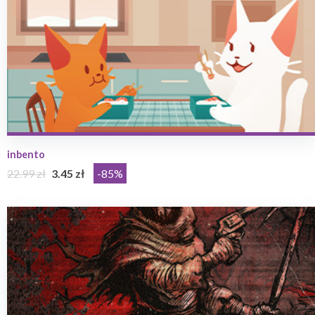
inbento
22.99 zł
3.45 zł
-85%