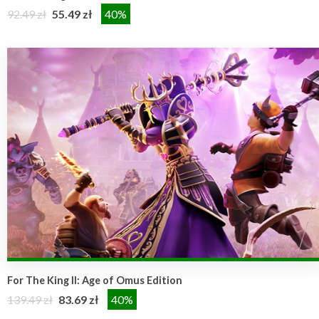
92.49 zł
55.49 zł
40%
For The King II: Age of Omus Edition
139.49 zł
83.69 zł
40%