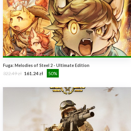
Fuga: Melodies of Steel 2 - Ultimate Edition
322.49 zł
161.24 zł
50%