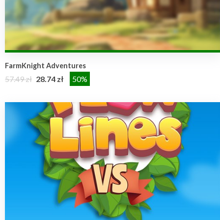
FarmKnight Adventures
57.49 zł
28.74 zł
50%