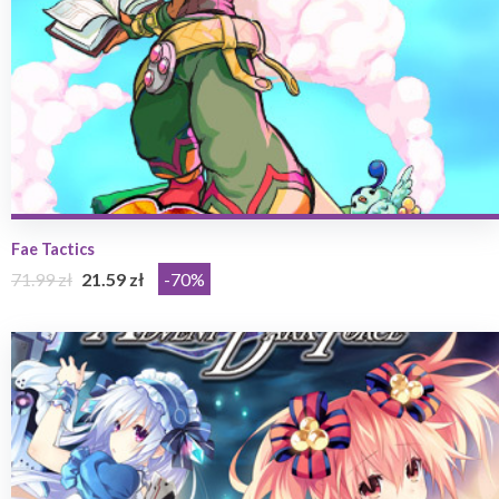
Fae Tactics
71.99 zł
21.59 zł
-70%