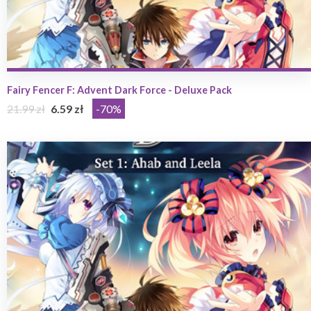
Fairy Fencer F: Advent Dark Force - Deluxe Pack
21.99 zł
6.59 zł
-70%