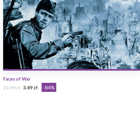
Faces of War
21.99 zł
3.49 zł
-84%