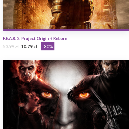
F.E.A.R. 2: Project Origin + Reborn
53.99 zł
10.79 zł
-80%