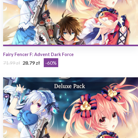
Fairy Fencer F: Advent Dark Force
71.99 zł
28.79 zł
-60%