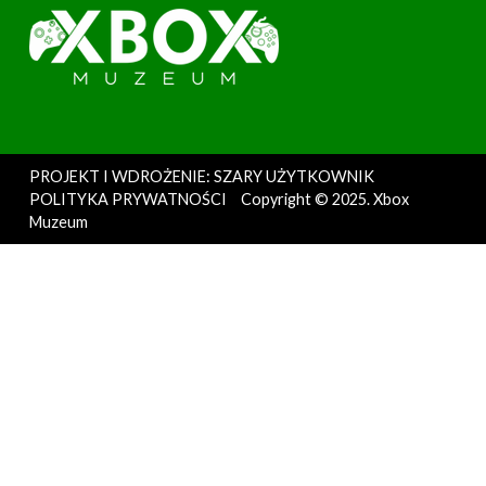
PROJEKT I WDROŻENIE: SZARY UŻYTKOWNIK
POLITYKA PRYWATNOŚCI
Copyright © 2025. Xbox
Muzeum