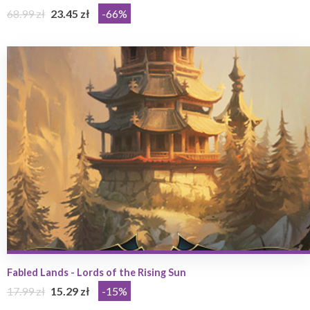
68.99 zł
23.45 zł
-66%
Fabled Lands - Lords of the Rising Sun
17.99 zł
15.29 zł
-15%