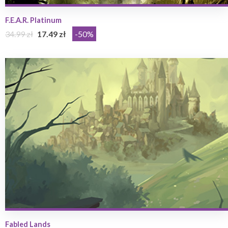
F.E.A.R. Platinum
34.99 zł
17.49 zł
-50%
Fabled Lands