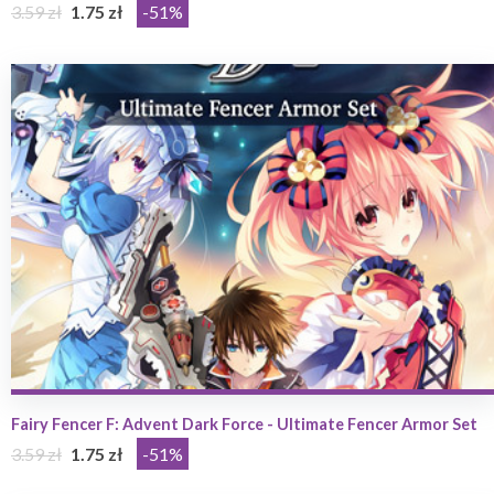
3.59 zł
1.75 zł
-51%
Fairy Fencer F: Advent Dark Force - Ultimate Fencer Armor Set
3.59 zł
1.75 zł
-51%