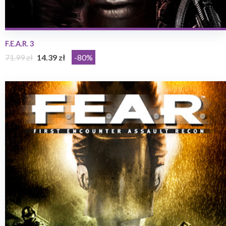
F.E.A.R. 3
71.99 zł
14.39 zł
-80%