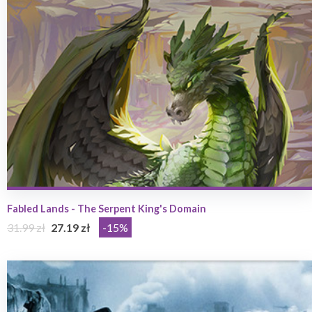
Fabled Lands - The Serpent King's Domain
31.99 zł
27.19 zł
-15%