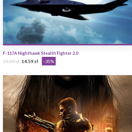
F-117A Nighthawk Stealth Fighter 2.0
22.49 zł
14.59 zł
-35%