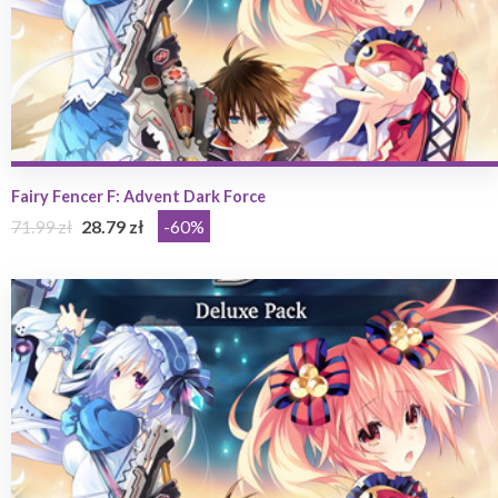
Fairy Fencer F: Advent Dark Force
71.99 zł
28.79 zł
-60%