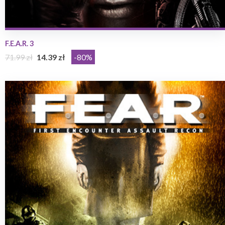
F.E.A.R. 3
71.99 zł
14.39 zł
-80%