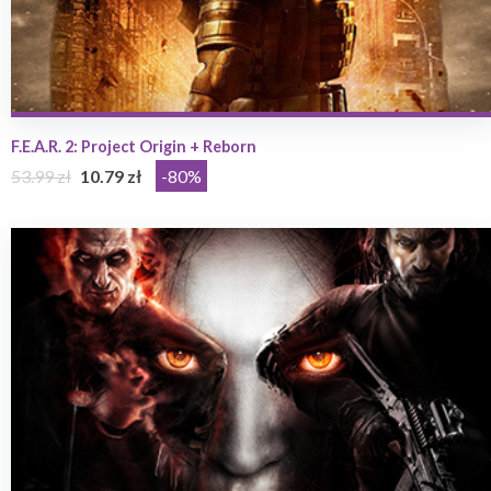
F.E.A.R. 2: Project Origin + Reborn
53.99 zł
10.79 zł
-80%