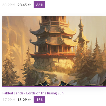
68.99 zł
23.45 zł
-66%
Fabled Lands - Lords of the Rising Sun
17.99 zł
15.29 zł
-15%