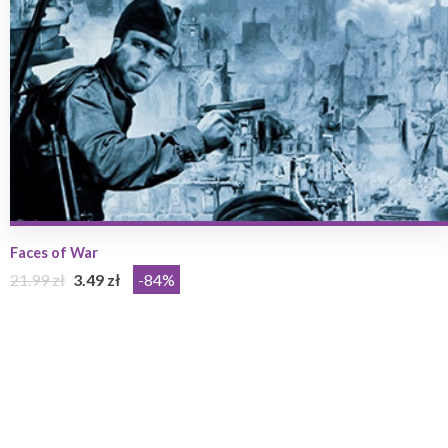
Faces of War
21.99 zł
3.49 zł
-84%