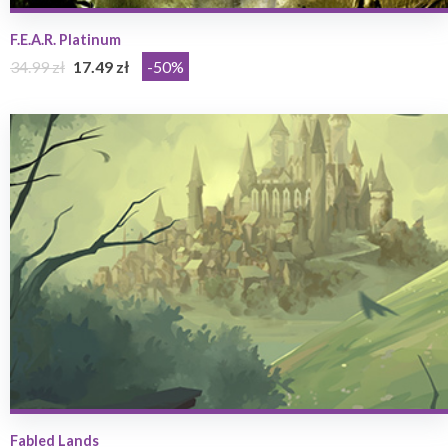
F.E.A.R. Platinum
34.99 zł
17.49 zł
-50%
Fabled Lands