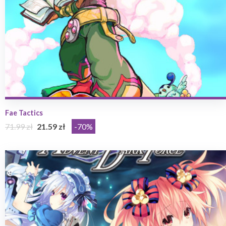
Fae Tactics
71.99 zł
21.59 zł
-70%