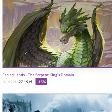
Fabled Lands - The Serpent King's Domain
31.99 zł
27.19 zł
-15%