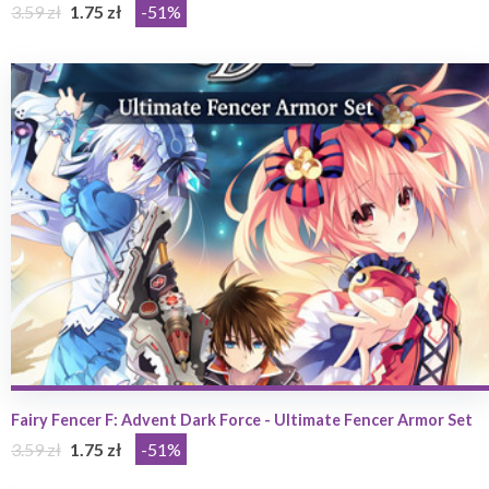
3.59 zł
1.75 zł
-51%
Fairy Fencer F: Advent Dark Force - Ultimate Fencer Armor Set
3.59 zł
1.75 zł
-51%