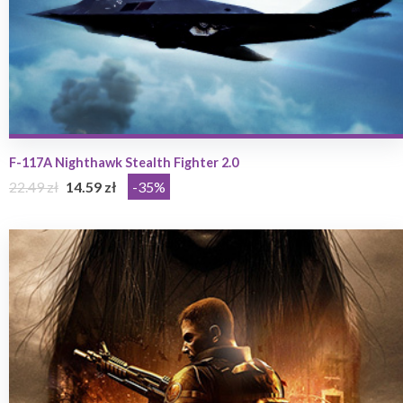
F-117A Nighthawk Stealth Fighter 2.0
22.49 zł
14.59 zł
-35%