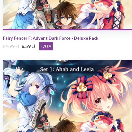
Fairy Fencer F: Advent Dark Force - Deluxe Pack
21.99 zł
6.59 zł
-70%