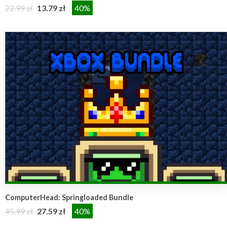
22.99 zł
13.79 zł
40%
ComputerHead: Springloaded Bundle
45.99 zł
27.59 zł
40%