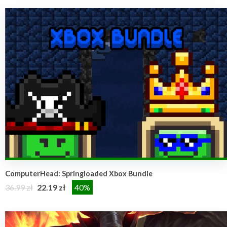
ComputerHead: Springloaded Xbox Bundle
36.99 zł
22.19 zł
40%