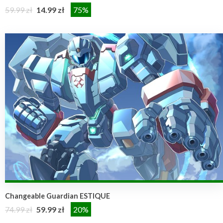
59.99 zł
14.99 zł
75%
Changeable Guardian ESTIQUE
74.99 zł
59.99 zł
20%