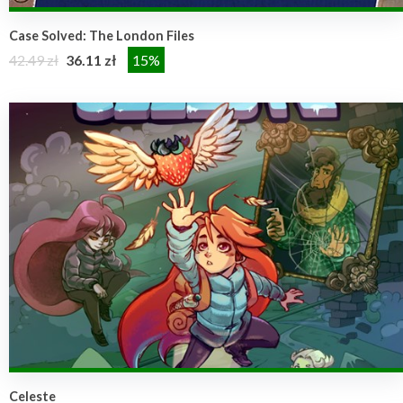
Case Solved: The London Files
42.49 zł
36.11 zł
15%
Celeste