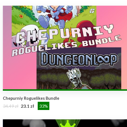
Chepurniy Roguelikes Bundle
34.49 zł
23.1 zł
33%