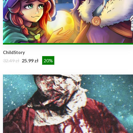
ChildStory
32.49 zł
25.99 zł
20%